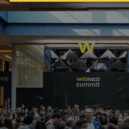
Argo Ai, sürücüsüz araçların bisiklet
kullananların etrafında nasıl hareket
etmesi gerektiğine dair bir yönerge
yayınladı
Candeğer Muradoğlu