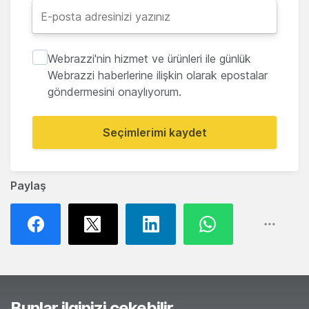
Webrazzi'nin hizmet ve ürünleri ile günlük
Webrazzi haberlerine ilişkin olarak epostalar
göndermesini onaylıyorum.
Seçimlerimi kaydet
Paylaş
Bunlar ilginizi çekebilir