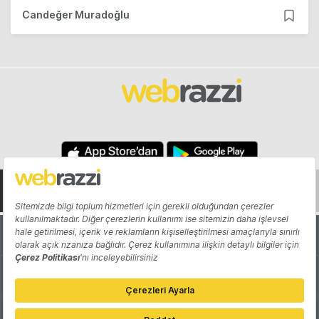
Candeğer Muradoğlu
Hakkında
Yazarlar
Katkıda Bulun
Reklam
Girişiminizi Tanıtın
İletişim