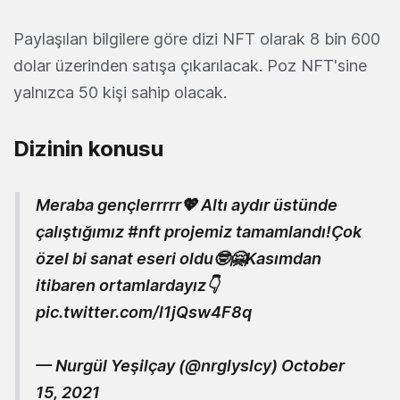
Paylaşılan bilgilere göre dizi NFT olarak 8 bin 600
dolar üzerinden satışa çıkarılacak. Poz NFT'sine
yalnızca 50 kişi sahip olacak.
Dizinin konusu
Meraba gençlerrrrr💖 Altı aydır üstünde
çalıştığımız
#nft
projemiz tamamlandı!Çok
özel bi sanat eseri oldu🤓🤗Kasımdan
itibaren ortamlardayız👇
pic.twitter.com/l1jQsw4F8q
— Nurgül Yeşilçay (@nrglyslcy)
October
15, 2021