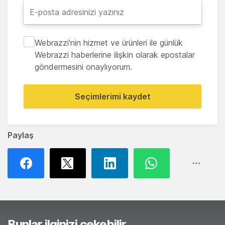
Webrazzi'nin hizmet ve ürünleri ile günlük
Webrazzi haberlerine ilişkin olarak epostalar
göndermesini onaylıyorum.
Seçimlerimi kaydet
Paylaş
Bunlar ilginizi çekebilir