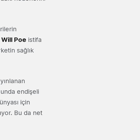
ilerin
r
Will Poe
istifa
ketin sağlık
ayınlanan
sunda endişeli
ünyası için
ıyor. Bu da net