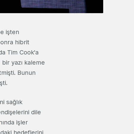
le işten
sonra hibrit
nda Tim Cook'a
n bir yazı kaleme
tmişti. Bunun
şti.
i sağlık
ndişelerini dile
nında işler
daki hedeflerini