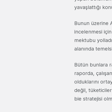
yavaşlattığı ko
Bunun üzerine A
incelenmesi içi
mektubu yolladı.
alanında temelsi
Bütün bunlara r
raporda, çalışan
olduklarını ort
değil, tüketicil
bie stratejisi ol