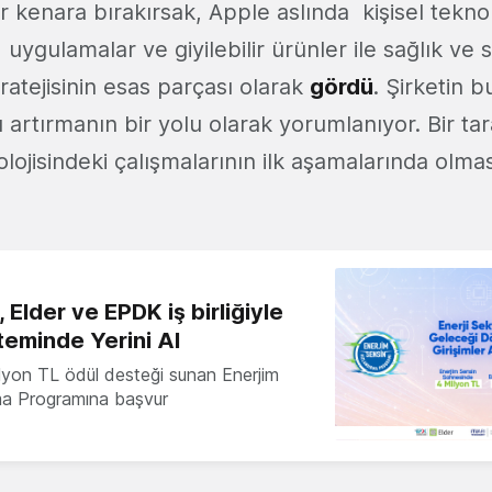
r kenara bırakırsak, Apple aslında kişisel teknol
t, uygulamalar ve giyilebilir ürünler ile sağlık ve 
tratejisinin esas parçası olarak
gördü
. Şirketin b
ı artırmanın bir yolu olarak yorumlanıyor. Bir tar
olojisindeki çalışmalarının ilk aşamalarında olma
 Elder ve EPDK iş birliğiyle
teminde Yerini Al
milyon TL ödül desteği sunan Enerjim
ma Programına başvur