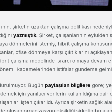
ının, şirketin uzaktan çalışma politikası nedeniy
dığını
yazmıştık
. Şirket, çalışanlarının eylülden 
ya dönmelerini istemiş, hibrit çalışma konusu
lışanlar, ofise dönmeye karşı çıktıklarını açıklaya
 hibrit çalışma modelinde ısrarcı olmaya devam e
n önemli kademelerinden istifalar gündeme gelmi
 durulmuyor. Bugün
paylaşılan bilgilere
göre; yen
lemek için yanıltıcı verilerin kullanıldığına dair e
ışanları işten çıkarıldı. Ayrıca şirketin sağlık ala
 oluşan organizasyon eksikliği şirketin bu alan