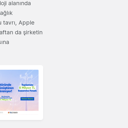
oji alanında
sağlık
u tavrı, Apple
aftan da şirketin
sına