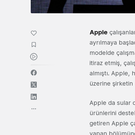
Apple
çalışanlar
ayrılmaya başla
modelde çalışma
itiraz etmiş, ça
almıştı. Apple,
üzerine şirketi
Apple da sular
ürünlerini destek
getiren Apple çal
yapan bölümünde