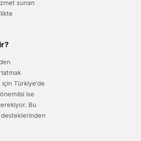
 hizmet sunan
likte
ir?
nden
ırlatmak
 için Türkiye'de
 önemlisi ise
gerekiyor. Bu
t desteklerinden