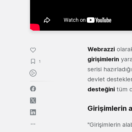
Webrazzi
olar
girişimlerin
yarar
1
serisi hazırladı
devlet destekle
desteğini
tüm d
Girişimlerin 
"Girişimlerin ala