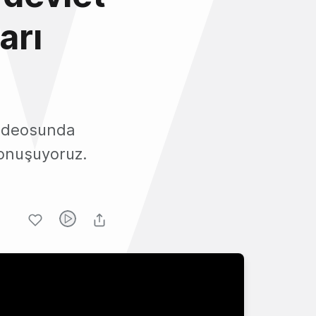
arı
 videosunda
konuşuyoruz.