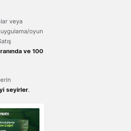
alar veya
ve uygulama/oyun
Satış
ranında ve 100
erin
İyi
seyirler
.