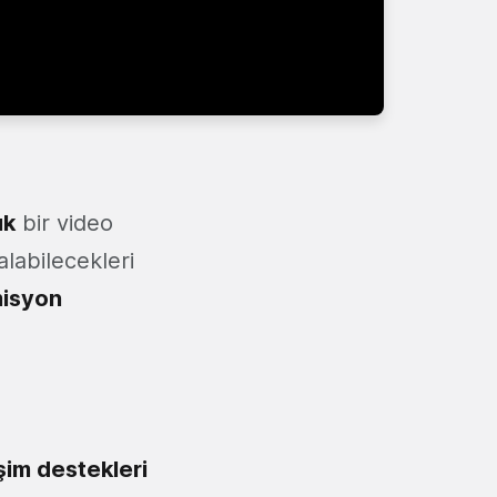
uk
bir video
 alabilecekleri
misyon
işim destekleri