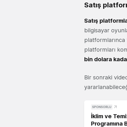
Satış platfo
Satış platforml
bilgisayar oyunl
platformlarınca 
platformları k
bin dolara kada
Bir sonraki vid
yararlanabileceğ
SPONSORLU
İklim ve Temi
Programına 