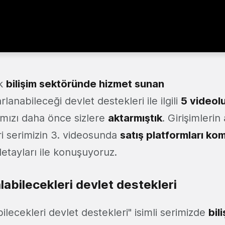
ak
bilişim sektöründe hizmet sunan
lanabileceği devlet destekleri ile ilgili
5 videol
ğımızı daha önce sizlere
aktarmıştık
. Girişimlerin
ri serimizin 3. videosunda
satış platformları ko
etayları ile konuşuyoruz.
alabilecekleri devlet destekleri
bilecekleri devlet destekleri" isimli serimizde
bil