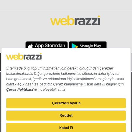
Hakkında
Yazarlar
Katkıda Bulun
Reklam
Girişiminizi Tanıtın
İletişim
Çerez Tercihleri
Gizlilik Politikası