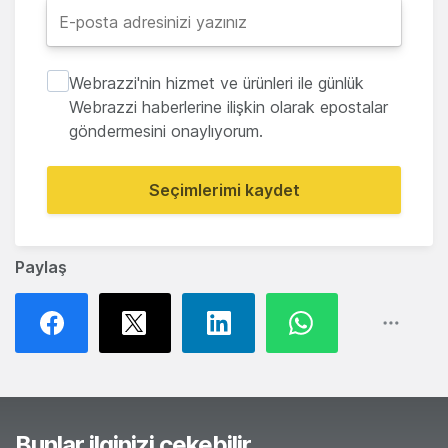
Webrazzi'nin hizmet ve ürünleri ile günlük
Webrazzi haberlerine ilişkin olarak epostalar
göndermesini onaylıyorum.
Seçimlerimi kaydet
Paylaş
Bunlar ilginizi çekebilir