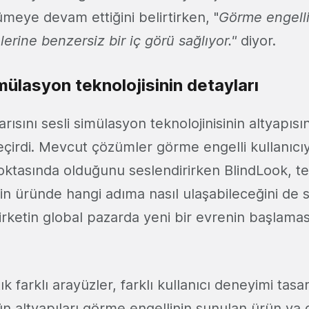
eye devam ettiğini belirtirken, "
Görme engelli
lerine benzersiz bir iç görü sağlıyor."
diyor.
mülasyon teknolojisinin detayları
yarısını sesli simülasyon teknolojinisinin altyapıs
geçirdi. Mevcut çözümler görme engelli kullanıc
oktasında olduğunu seslendirirken BlindLook, tek
in üründe hangi adıma nasıl ulaşabileceğini de s
irketin global pazarda yeni bir evrenin başlamas
ık farklı arayüzler, farklı kullanıcı deneyimi tasa
n altyapıları görme engellinin sunulan ürün ya 