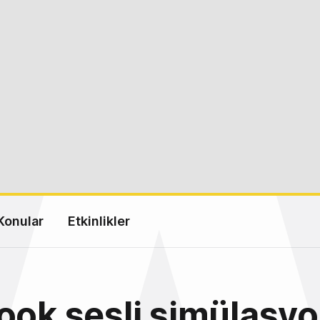
Konular
Etkinlikler
ook sesli simülasy