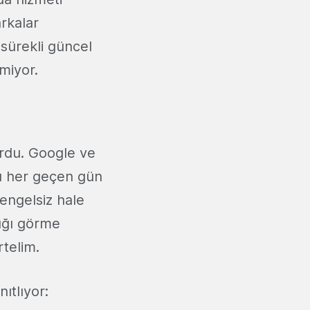
rkalar
 sürekli güncel
rmiyor.
urdu. Google ve
ısı her geçen gün
engelsiz hale
dığı görme
rtelim.
nıtlıyor: