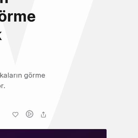
 görme
k
arkaların görme
r.