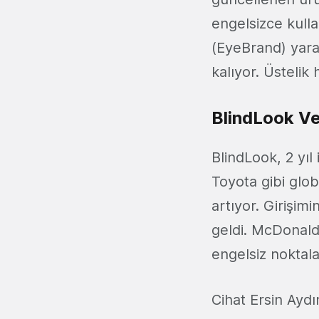
engelsizce kull
(EyeBrand) yarat
kalıyor. Üstelik
BlindLook Ver
BlindLook, 2 yıl
Toyota gibi glob
artıyor. Girişi
geldi. McDonald'
engelsiz noktala
Cihat Ersin Aydı