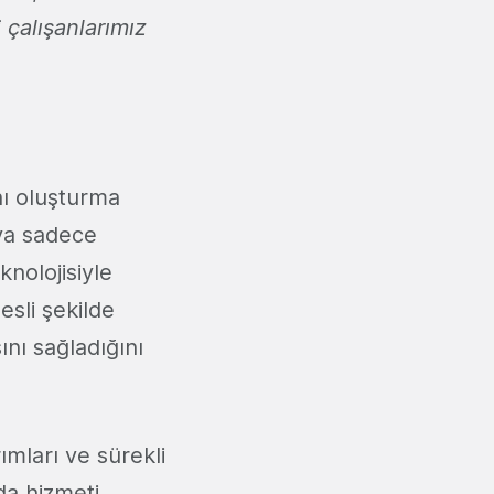
 çalışanlarımız
ını oluşturma
ıya sadece
nolojisiyle
esli şekilde
ını sağladığını
rımları ve sürekli
da hizmeti