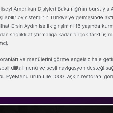
iseyi Amerikan Dışişleri Bakanlığı’nın bursuyla 
ilebilir oy sisteminin Türkiye’ye gelmesinde aktif
ihat Ersin Aydın ise ilk girişimini 18 yaşında kur
n sağlıklı atıştırmalığa kadar birçok farklı iş 
mci.
toranları ve menülerini görme engelsiz hale get
, sesli dijital menü ve sesli navigasyon desteği
rdi. EyeMenu ürünü ile 1000’i aşkın restoranı gö