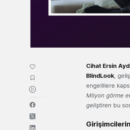
Cihat Ersin Ayd
BlindLook
, geli
engellilere kaps
Milyon görme eng
geliştiren
bu sosy
Girişimciler