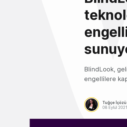
teknol
engelli
sunuy
BlindLook, gel
engellilere ka
Tuğçe İçözü
08 Eylül 202