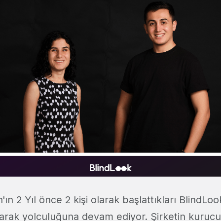
ın 2 Yıl önce 2 kişi olarak başlattıkları BlindLo
 olarak yolculuğuna devam ediyor. Şirketin kurucul