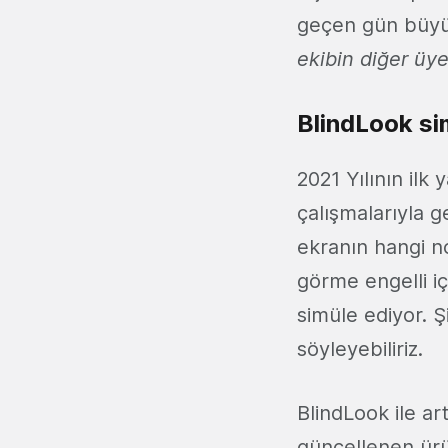
geçen gün büyüm
ekibin diğer üye
BlindLook si
2021 Yılının ilk 
çalışmalarıyla 
ekranın hangi n
görme engelli iç
simüle ediyor. Ş
söyleyebiliriz.
BlindLook ile art
güncellenen ürü