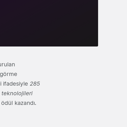
urulan
n görme
i ifadesiyle
285
teknolojileri
ı ödül kazandı.