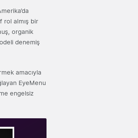
Amerika’da
 rol almış bir
muş, organik
modeli denemiş
irmek amacıyla
 sağlayan EyeMenu
rme engelsiz