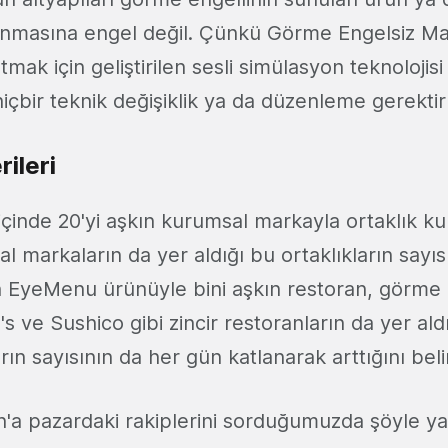
anmasına engel değil. Çünkü Görme Engelsiz Ma
mak için geliştirilen sesli simülasyon teknolojisi
 hiçbir teknik değişiklik ya da düzenleme gerekti
ileri
 içinde 20'yi aşkın kurumsal markayla ortaklık k
al markaların da yer aldığı bu ortaklıkların say
min EyeMenu ürünüyle bini aşkın restoran, görme 
s ve Sushico gibi zincir restoranların da yer al
rın sayısının da her gün katlanarak arttığını beli
n'a pazardaki rakiplerini sorduğumuzda şöyle ya