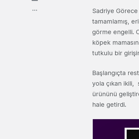
Sadriye Görece l
tamamlamış, eriş
görme engelli. C
köpek mamasında
tutkulu bir girişi
Başlangıçta res
yola çıkan ikili
ürününü gelişti
hale getirdi.