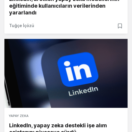
eğitiminde kullanıcıların verilerinden
yararlandı
Tuğçe İçözü
YAPAY ZEKA
LinkedIn, yapay zeka destekli işe alım