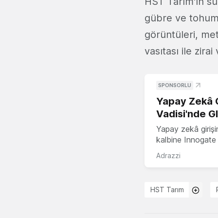
HST Tarım'ın 
gübre ve tohum 
görüntüleri, mete
vasıtası ile zira
SPONSORLU
Yapay Zekâ G
Vadisi'nde G
Yapay zekâ girişi
kalbine Innogate i
Adrazzi
HST Tarım