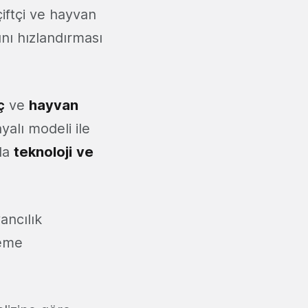
çiftçi ve hayvan
rını hızlandırması
ç
ve
hayvan
yalı modeli ile
nda
teknoloji
ve
ancılık
deme