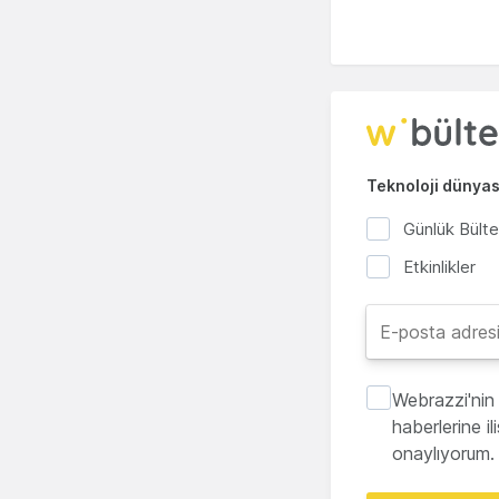
Teknoloji dünyası
Günlük Bült
Etkinlikler
Webrazzi'nin 
haberlerine i
onaylıyorum.