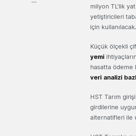
milyon TL'lik ya
yetiştiricileri t
için kullanılacak
Küçük ölçekli çif
yemi
ihtiyaçları
hasatta ödeme k
veri
analizi
baz
HST Tarım giriş
girdilerine uygu
alternatifleri il