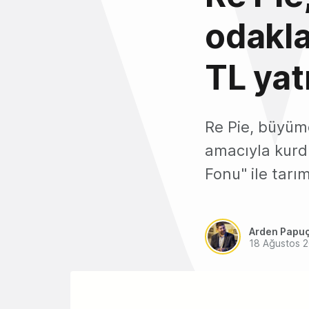
odakla
TL yat
Re Pie, büyüm
amacıyla kurdu
Fonu" ile tarı
Arden Papu
18 Ağustos 