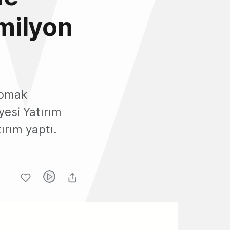
milyon
apmak
yesi Yatırım
ırım yaptı.