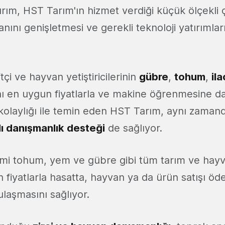
tırım, HST Tarım'ın hizmet verdiği küçük ölçekli 
abanını genişletmesi ve gerekli teknoloji yatırımla
.
tçi ve hayvan yetiştiricilerinin
gübre
,
tohum
,
ila
nı en uygun fiyatlarla ve makine öğrenmesine da
olaylığı ile temin eden HST Tarım, aynı zama
lı danışmanlık
desteği
de sağlıyor.
imi tohum, yem ve gübre gibi tüm tarım ve hayv
n fiyatlarla hasatta, hayvan ya da ürün satışı ö
e ulaşmasını sağlıyor.