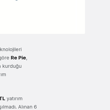
nolojileri
 göre
Re Pie
,
a kurduğu
arım
 TL
yatırım
aşılmadı. Alınan 6