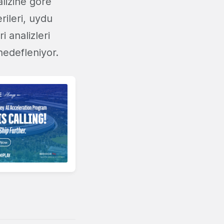
alizine göre
rileri, uydu
i analizleri
 hedefleniyor.