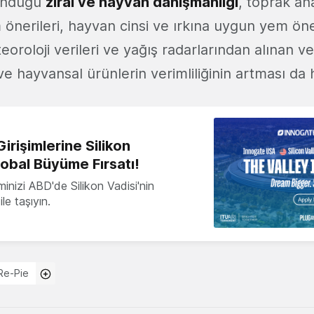
sunduğu
zirai ve hayvan danışmanlığı
, toprak an
önerileri, hayvan cinsi ve ırkına uygun yem öne
oroloji verileri ve yağış radarlarından alınan ver
i ve hayvansal ürünlerin verimliliğinin artması da
irişimlerine Silikon
lobal Büyüme Fırsatı!
minizi ABD'de Silikon Vadisi'nin
le taşıyın.
Re-Pie