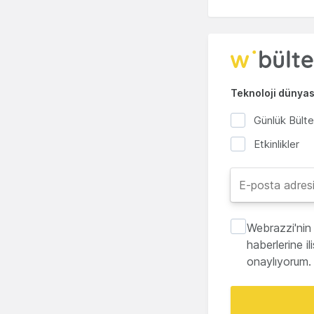
Teknoloji dünyası
Günlük Bült
Etkinlikler
Webrazzi'nin 
haberlerine i
onaylıyorum.