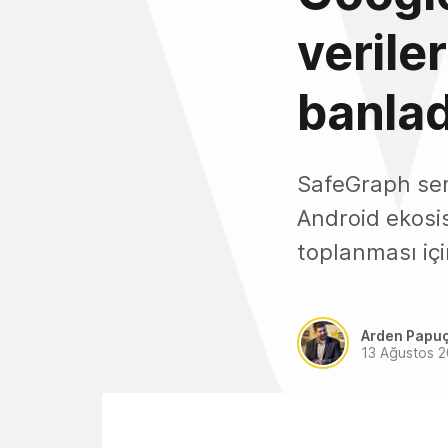
verile
banlad
SafeGraph ser
Android ekosi
toplanması için
Arden Papu
13 Ağustos 