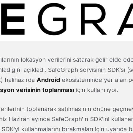
ılarının lokasyon verilerini satarak gelir elde ed
anladığını açıkladı. SafeGraph servisinin SDK'sı (
) halihazırda
Android
ekosisteminde yer alan p
asyon
verisinin toplanması
için kullanılıyor.
 verilerinin toplanarak satılmasının önüne geçm
miz Haziran ayında SafeGraph'ın SDK'ini kullan
SDK'yi kullanmalarını bırakmaları için uyarıda