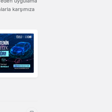
lal eden uygulama
mlarla karşımıza