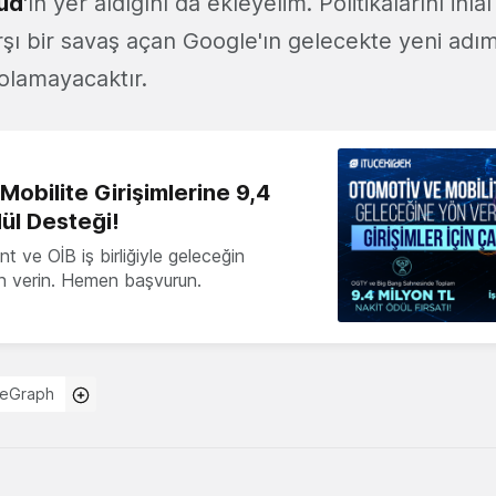
aud
'ın yer aldığını da ekleyelim. Politikalarını ih
karşı bir savaş açan Google'ın gelecekte yeni adı
 olamayacaktır.
obilite Girişimlerine 9,4
ül Desteği!
 ve OİB iş birliğiyle geleceğin
ön verin. Hemen başvurun.
feGraph