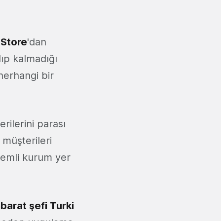
 Store
'dan
lıp kalmadığı
herhangi bir
rilerini parası
 müşterileri
nemli kurum yer
hbarat şefi Turki