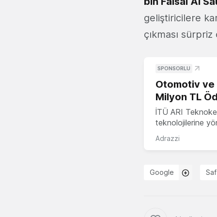
bin Faisal Al S
geliştiricilere 
çıkması sürpriz
SPONSORLU
Otomotiv ve M
Milyon TL Öd
İTÜ ARI Teknokent
teknolojilerine y
Adrazzi
Google
Sa