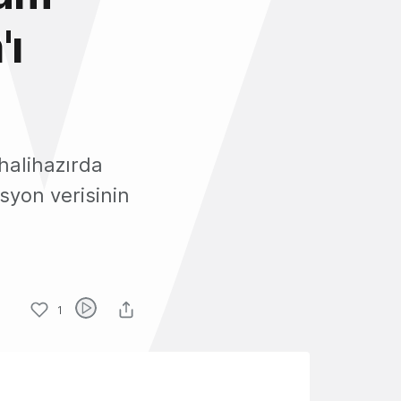
'ı
halihazırda
syon verisinin
1