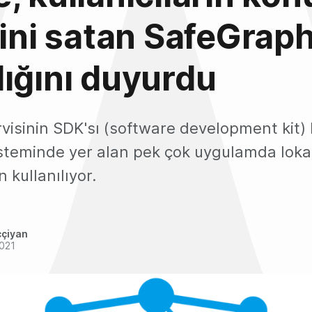
rini satan SafeGraph
ığını duyurdu
visinin SDK'sı (software development kit) 
steminde yer alan pek çok uygulamda loka
 kullanılıyor.
ççiyan
2021