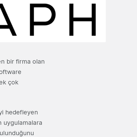
en bir firma olan
software
ek çok
eyi hedefleyen
an uygulamalara
 bulunduğunu