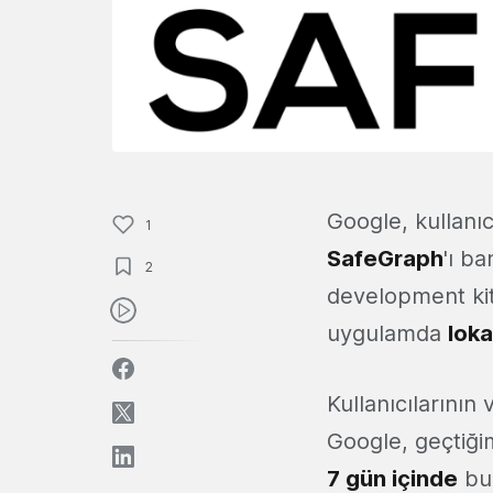
Google, kullanıc
1
SafeGraph
'ı b
2
development kit
uygulamda
lok
Kullanıcılarının
Google, geçtiği
7 gün içinde
bu 