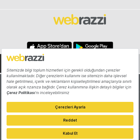
Hakkında
Yazarlar
Katkıda Bulun
Reklam
Girişiminizi Tanıtın
İletişim
Çerez Tercihleri
Gizlilik Politikası