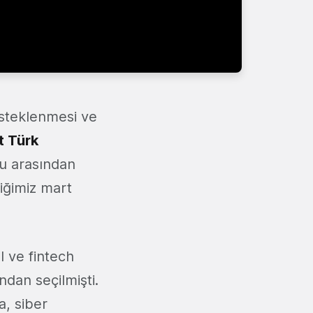
desteklenmesi ve
t Türk
ru arasından
tiğimiz mart
l ve fintech
dan seçilmişti.
a, siber