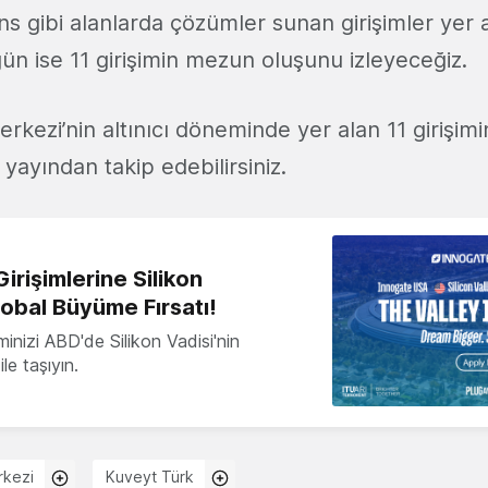
ns gibi alanlarda çözümler sunan girişimler yer a
gün ise 11 girişimin mezun oluşunu izleyeceğiz.
rkezi’nin altınıcı döneminde yer alan 11 girişim
ı yayından takip edebilirsiniz.
irişimlerine Silikon
lobal Büyüme Fırsatı!
minizi ABD'de Silikon Vadisi'nin
le taşıyın.
rkezi
Kuveyt Türk