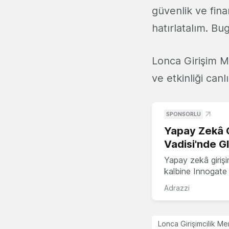
güvenlik ve fina
hatırlatalım. Bu
Lonca Girişim Me
ve etkinliği canl
SPONSORLU
Yapay Zekâ G
Vadisi'nde G
Yapay zekâ girişi
kalbine Innogate i
Adrazzi
Lonca Girişimcilik Me