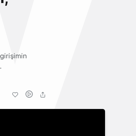
ı
girişimin
.