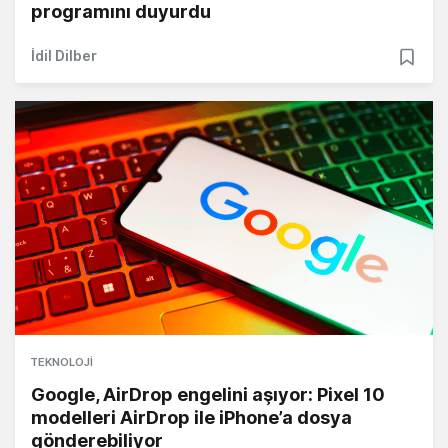
programını duyurdu
İdil Dilber
TEKNOLOJI
Google, AirDrop engelini aşıyor: Pixel 10
modelleri AirDrop ile iPhone’a dosya
gönderebiliyor