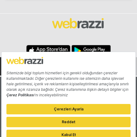
Hakkında
Yazarlar
Katkıda Bulun
Reklam
Girişiminizi Tanıtın
İletişim