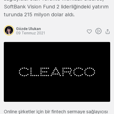
SoftBank Vision Fund 2 liderliğindeki yatırım
turunda 215 milyon dolar aldı.
Gözde Ulukan
09 Temmuz 2021
Online şirketler için bir fintech sermaye sağlayıcısı