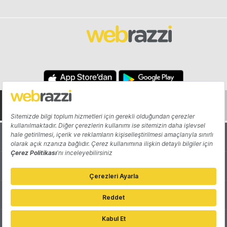
Hakkında
Yazarlar
Katkıda Bulun
Reklam
Girişiminizi Tanıtın
İletişim
Çerez Tercihleri
Gizlilik Politikası