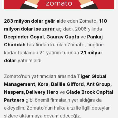
283 milyon dolar gelir e
lde eden Zomato,
110
milyon dolar ise zarar
açıkladı. 2008 yılında
Deepinder
Goyal
,
Gaurav Gupta
ve
Pankaj
Chaddah
tarafından kurulan Zomato, bugüne
kadar toplamda 21 yatırım turunda
2,1 milyar
dolar
yatırım aldı.
Zomato'nun yatırımcıları arasında
Tiger
Global
Management
,
Kora
,
Baillie
Gifford
,
Ant Group,
Naspers, Delivery
Hero
ve
Glade
Brook Capital
Partners
gibi önemli firmaların yer aldığını da
ekleyelim. Zomato'nun halka arzı ile ilgili detayları
sizlere aktarmaya devam edeceğiz.