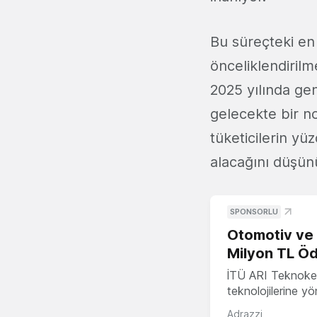
Bu süreçteki en 
önceliklendirilm
2025 yılında gen
gelecekte bir n
tüketicilerin yü
alacağını düşün
SPONSORLU
Otomotiv ve M
Milyon TL Öd
İTÜ ARI Teknokent
teknolojilerine y
Adrazzi