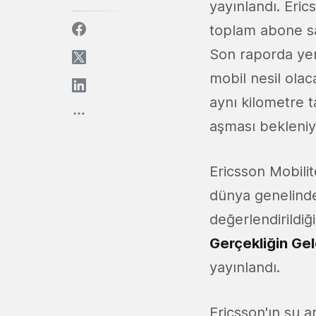
yayınlandı. Eric
toplam abone sa
Son raporda yer
mobil nesil olaca
aynı kilometre t
aşması bekleniy
Ericsson Mobili
dünya genelind
değerlendirildi
Gerçekliğin Ge
yayınlandı.
Ericsson'ın şu a