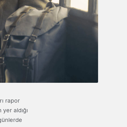
rı rapor
n yer aldığı
günlerde