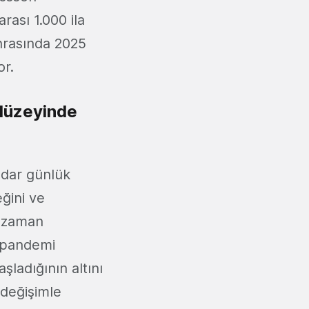
rası 1.000 ila
onrasında 2025
or.
düzeyinde
kadar günlük
eğini ve
a zaman
n pandemi
ladığının altını
 değişimle