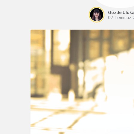
Gözde Uluk
07 Temmuz 