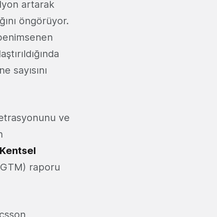
lyon artarak
ğını öngörüyor.
ı benimsenen
aştırıldığında
ne sayısını
netrasyonunu ve
n
Kentsel
 (GTM) raporu
icsson