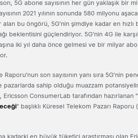
sson, 5G abone sayısının her gün yaklaşık bir mi
yısının 2021 yılının sonunda 580 milyonu aşaca
 alan bu öngörü, 5G'nin şimdiye kadar en hızl
ğı beklentisini güçlendiriyor. 5G'nin 4G ile karşıl
aşına iki yıl daha önce gelmesi ve bir milyar abo
or.
te Raporu'nun son sayısının yanı sıra 5G'nin pe
e pazarlarda sahip olduğu muazzam potansiyeli
ği, Ericsson ConsumerLab tarafından hazırlanan "
leceği
" başlıklı Küresel Telekom Pazarı Raporu
na kadarki en büyük tüketici araştırması olan Er