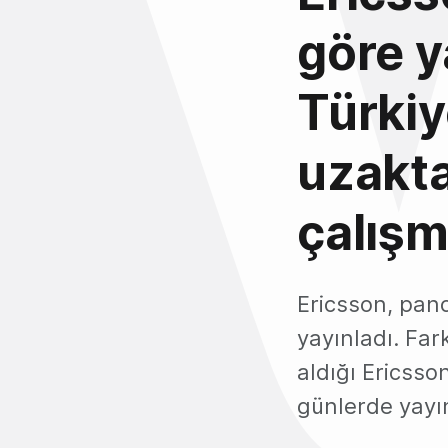
göre y
Türkiy
uzakta
çalışm
Ericsson, pand
yayınladı. Fark
aldığı Ericss
günlerde yayı