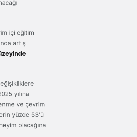
anacağı
m içi eğitim
nda artış
düzeyinde
eğişikliklere
2025 yılına
ğrenme ve çevrim
lerin yüzde 53'ü
deneyim olacağına