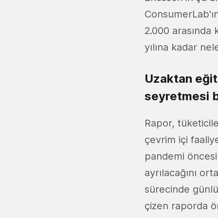
ConsumerLab'ın b
2.000 arasında k
yılına kadar nel
Uzaktan eğit
seyretmesi b
Rapor, tüketicil
çevrim içi faali
pandemi öncesin
ayrılacağını ort
sürecinde günlü
çizen raporda ö