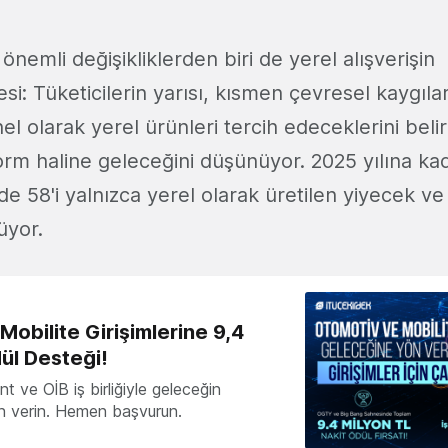
önemli değişikliklerden biri de yerel alışverişin
esi: Tüketicilerin yarısı, kısmen çevresel kaygıl
el olarak yerel ürünleri tercih edeceklerini beli
orm haline geleceğini düşünüyor. 2025 yılına kad
zde 58'i yalnızca yerel olarak üretilen yiyecek ve
üyor.
obilite Girişimlerine 9,4
ül Desteği!
 ve OİB iş birliğiyle geleceğin
ön verin. Hemen başvurun.