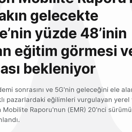
akın gelecekte
e’nin yüzde 48’inin
n eğitim görmesi v
ası bekleniyor
emi sonrasını ve 5G'nin geleceğini ele alan
lı pazarlardaki eğilimleri vurgulayan yerel 
on Mobilite Raporu'nun (EMR) 20'nci sürümü
nlandı.