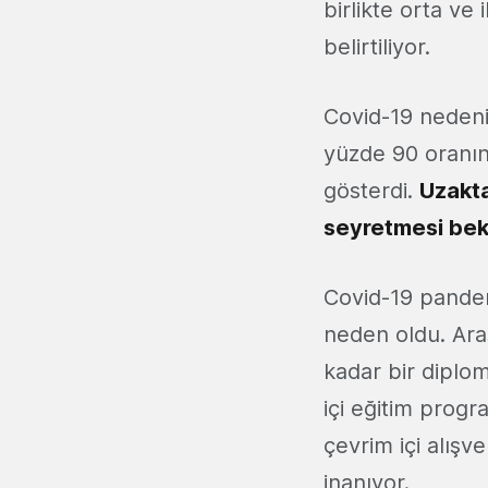
birlikte orta ve
belirtiliyor.
Covid-19 nedeniy
yüzde 90 oranın
gösterdi.
Uzakta
seyretmesi bek
Covid-19 pandemi
neden oldu. Araş
kadar bir diplo
içi eğitim progr
çevrim içi alışv
inanıyor.