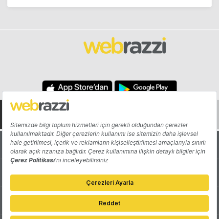
Hakkında
Yazarlar
Katkıda Bulun
Reklam
Girişiminizi Tanıtın
İletişim