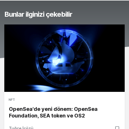
Bunlar ilginizi çekebilir
NFT
OpenSea'de yeni dönem: OpenSea
Foundation, SEA token ve OS2
Tuğçe İçözü