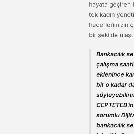
hayata geçiren k
tek kadın yönet
hedeflerimizin 
bir şekilde ulaşt
Bankacılık se
çalışma saatl
eklenince ka
bir o kadar d
söyleyebilir
CEPTETEB'in 
sorumlu Dijit
bankacılık s