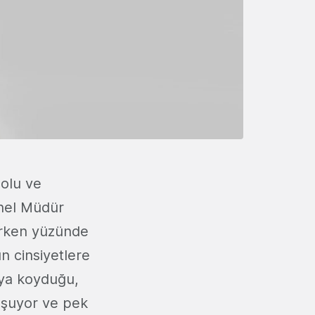
dolu ve
nel Müdür
rlarken yüzünde
n cinsiyetlere
aya koyduğu,
uşuyor ve pek