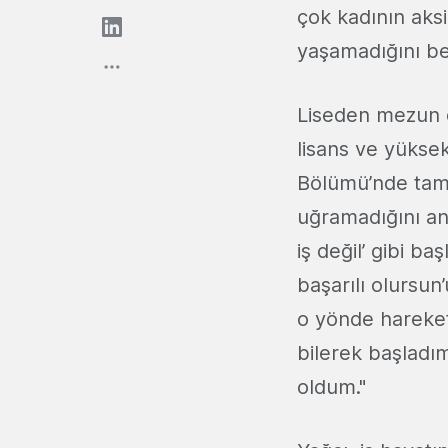
çok kadının aksi
yaşamadığını bel
Liseden mezun ol
lisans ve yüksek
Bölümü’nde tama
uğramadığını anl
iş değil’ gibi ba
başarılı olursun’
o yönde hareke
bilerek başladı
oldum."