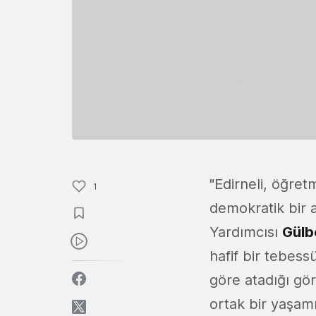
"Edirneli, öğre
1
demokratik bir 
Yardımcısı
Gülb
hafif bir tebes
göre atadığı gör
ortak bir yaşam