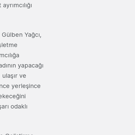
 ayrımcılığı
n Gülben Yağcı,
İşletme
mcılığa
kadının yapacağı
 ulaşır ve
lince yerleşince
ekeceğini
arı odaklı