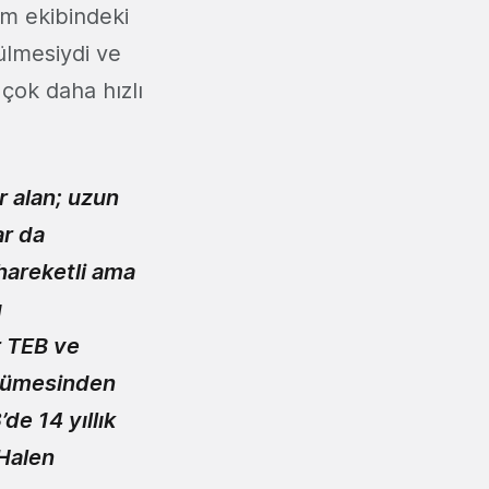
im ekibindeki
ülmesiydi ve
çok daha hızlı
r alan; uzun
ar da
hareketli ama
u
r TEB ve
üyümesinden
de 14 yıllık
 Halen