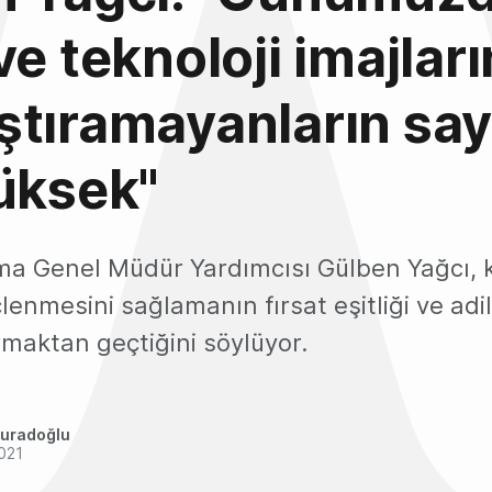
ve teknoloji imajları
tıramayanların say
üksek"
ma Genel Müdür Yardımcısı Gülben Yağcı, k
enmesini sağlamanın fırsat eşitliği ve adil
maktan geçtiğini söylüyor.
uradoğlu
021