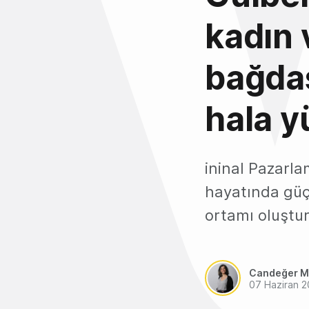
kadın 
bağdaş
hala y
ininal Pazarla
hayatında güçl
ortamı oluştur
Candeğer M
07 Haziran 2