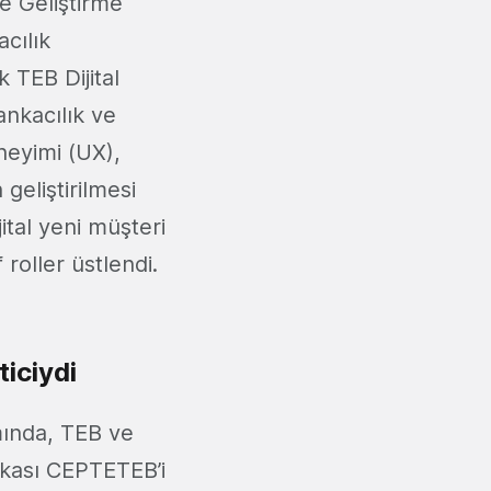
je Geliştirme
cılık
 TEB Dijital
ankacılık ve
eneyimi (UX),
 geliştirilmesi
ital yeni müşteri
 roller üstlendi.
ticiydi
mında, TEB ve
ankası CEPTETEB’i