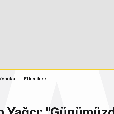
Konular
Etkinlikler
n Yağcı: "Günümüz