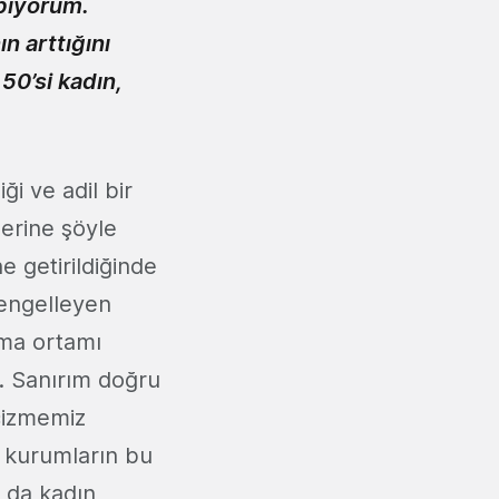
apıyorum.
n arttığını
50’si kadın,
ği ve adil bir
erine şöyle
e getirildiğinde
 engelleyen
şma ortamı
m. Sanırım doğru
 çizmemiz
 kurumların bu
 da kadın