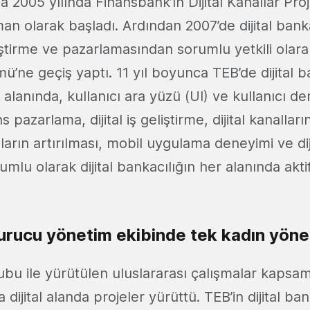
na 2005 yılında Finansbank’ın Dijital Kanallar Pro
n olarak başladı. Ardından 2007’de dijital banka
iştirme ve pazarlamasından sorumlu yetkili olarak
ü’ne geçiş yaptı. 11 yıl boyunca TEB’de dijital b
a alanında, kullanıcı ara yüzü (UI) ve kullanıcı d
s pazarlama, dijital iş geliştirme, dijital kanalların
cıların artırılması, mobil uygulama deneyimi ve dij
mlu olarak dijital bankacılığın her alanında aktif
kurucu yönetim ekibinde tek kadın yöne
bu ile yürütülen uluslararası çalışmalar kapsa
ijital alanda projeler yürüttü. TEB’in dijital b