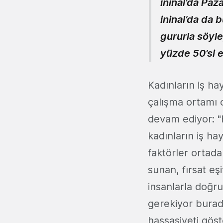
ininal’da Pa
ininal’da da 
gururla söyl
yüzde 50’si 
Kadınların iş hay
çalışma ortamı 
devam ediyor: "F
kadınların iş h
faktörler ortada
sunan, fırsat eş
insanlarla doğr
gerekiyor bura
hassasiyeti gös