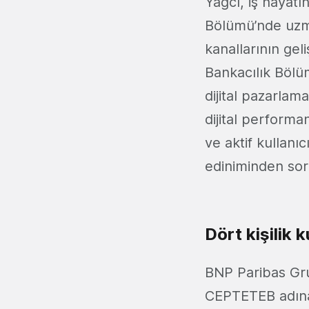
Yağcı, iş hayatı
Bölümü’nde uzma
kanallarının gel
Bankacılık Bölüm
dijital pazarlam
dijital performan
ve aktif kullanı
ediniminden soru
Dört kişilik 
BNP Paribas Gru
CEPTETEB adına d