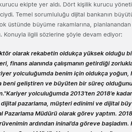
urucu ekipte yer aldı. Dört kişilik kurucu yönet
iciydi. Temel sorumluluğu dijital bankanın büyüt
çok üstünde büyüme rakamlarına, planlanandan 
ı. Konuyla ilgili sözlerine şöyle devam ediyor:
ktör olarak rekabetin oldukça yüksek olduğu bi
eri, finans alanında çalışmanın getirdiği zorlukl
riyer yolculuğumda benim için oldukça yoğun, 
a beni geliştiren ve büyüten bir süreç olduğun
im."Kariyer yolculuğumda 2013’ten 2018’e kada
dijital pazarlama, müşteri edinimi ve dijital b
al Pazarlama Müdürü olarak görev yaptım. 2018’
erüvenimin ardından ininal’da göreve başladım.