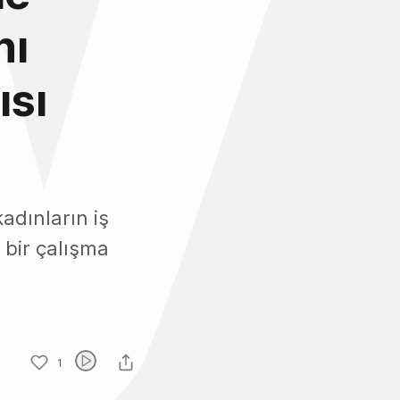
nı
ısı
adınların iş
 bir çalışma
1