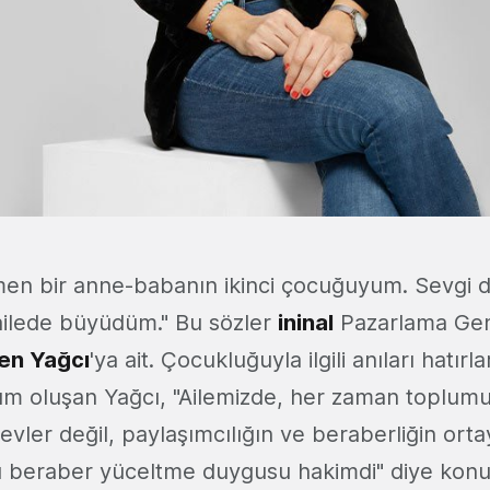
tmen bir anne-babanın ikinci çocuğuyum. Sevgi 
ailede büyüdüm." Bu sözler
ininal
Pazarlama Ge
en Yağcı
'ya ait. Çocukluğuyla ilgili anıları hatı
süm oluşan Yağcı, "Ailemizde, her zaman toplumu
evler değil, paylaşımcılığın ve beraberliğin ort
ı beraber yüceltme duygusu hakimdi" diye kon