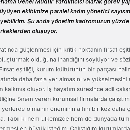
zarlama Genel Müdür Yardımcısı olarak görev y
büyüyen ekibimize paralel kadın yönetici sayısını
eyebilirim. Şu anda yönetim kadromuzun yüzde 
erkeklerden oluşuyor.
atında güçlenmesi için kritik noktanın fırsat eşitli
oluşturmak olduğuna inandığını söylüyor ve sözl
ırsat eşitliği, kurum kültürünün bir parçası halin
ayatında daha fazla yer almasını ve yükselmesini
n kalkmış oluyor. İş hayatım süresince adil çalı
itliğine önem veren kurumsal firmalarda çalıştı
u yerlerde olmanın öneminin altını bir kez daha
da. Tabii ki hem ülkemizde hem de dünyada tüm
termesi en büyük isteğim. Çalıştığım kurumlarda