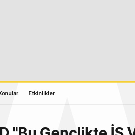
Konular
Etkinlikler
 "Bu Gençlikte İŞ V