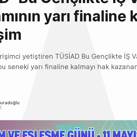
mının yarı finaline 
işim
rişimci yetiştiren TÜSİAD Bu Gençlikte İŞ Va
u seneki yarı finaline kalmayı hak kazanan
uradoğlu
1