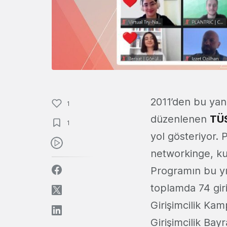
2011’den bu yan
1
düzenlenen
TÜS
1
yol gösteriyor.
networkinge, ku
Programın bu yıl
toplamda 74 giri
Girişimcilik Ka
Girişimcilik Ba