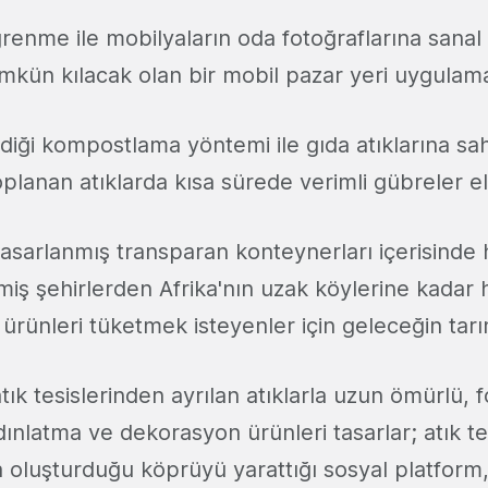
ğrenme ile mobilyaların oda fotoğraflarına sanal
kün kılacak olan bir mobil pazar yeri uygulama
irdiği kompostlama yöntemi ile gıda atıklarına s
planan atıklarda kısa sürede verimli gübreler el
tasarlanmış transparan konteynerları içerisinde
miş şehirlerden Afrika'nın uzak köylerine kadar
m ürünleri tüketmek isteyenler için geleceğin tarı
atık tesislerinden ayrılan atıklarla uzun ömürlü, 
dınlatma ve dekorasyon ürünleri tasarlar; atık tes
a oluşturduğu köprüyü yarattığı sosyal platform