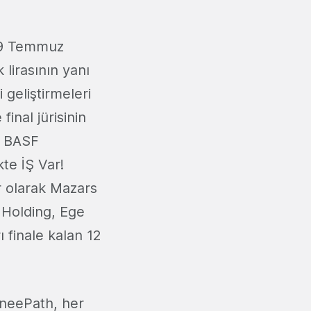
l 9 Temmuz
 lirasının yanı
 geliştirmeleri
inal jürisinin
. BASF
te İŞ Var!
r olarak Mazars
 Holding, Ege
 finale kalan 12
ineePath, her