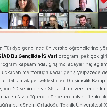
a Türkiye genelinde üniversite öğrencilerine yön
İAD Bu Gençlikte İŞ Var!
programı pek çok gir
 Program kapsamında, girişimci adaylarına; eğiti
luçkadan mentorluğa kadar geniş yelpazede de
 dijital olarak gerçekleştirilen Girişimcilik Kampı
şimci 20 şehirden ve 35 farklı üniversiteden ka
mpına en fazla öğrenci gönderen üniversitenin a
yrağı'nı bu dönem Ortadoğu Teknik Üniversitesi 