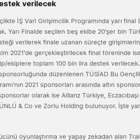
destek verilecek
ikte İŞ Var! Girişimcilik Programında yarı fina
k. Yarı Finalde seçilen beş ekibe 20'şer bin Türk
steği verilerek finale uzanan süreçte girişimlerini
im 2021'de gerçekleştirilecek final töreninde ise f
ip/ekiplere toplam 100 bin lira destek verilecek
 sponsorluğunda düzenlenen TÜSİAD Bu Gençlik
gramı'nın 2021 sponsorları arasında altın sponso
onsorlar olarak ise Allianz Türkiye, Eczacıbaşı
ÜNLÜ & Co ve Zorlu Holding bulunuyor. İşte yarı
ücünü oyunlaştırma ve yapay zekadan alan Tra