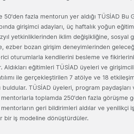
e 50'den fazla mentorun yer aldığı TÜSİAD Bu G
pında girişimci adayları, üç haftalık yoğun eğit
üzyıl yetkinliklerinden iklim değişikliğine, sosyal g
ğe, ezber bozan girişim deneyimlerinden geleceği
ici oturumlarla kendilerini besleme ve fikirlerini
. Aldıkları eğitimleri TÜSİAD üyeleri ve girişimci
ılımı ile gerçekleştirilen 7 atölye ve 18 etkileşim
 buldular. TÜSİAD üyeleri, program paydaşları ve
mentorlarla toplamda 250'den fazla görüşme ge
ntorların geri bildirimleri aldılar ve yenilikçi iş 
lir bir iş modeline dönüştürdüler.