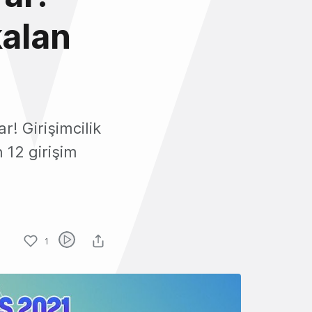
kalan
r! Girişimcilik
 12 girişim
1