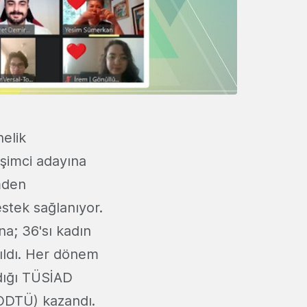
elik
işimci adayına
mden
stek sağlanıyor.
na; 36'sı kadın
tıldı. Her dönem
ldığı TÜSİAD
(ODTÜ) kazandı.