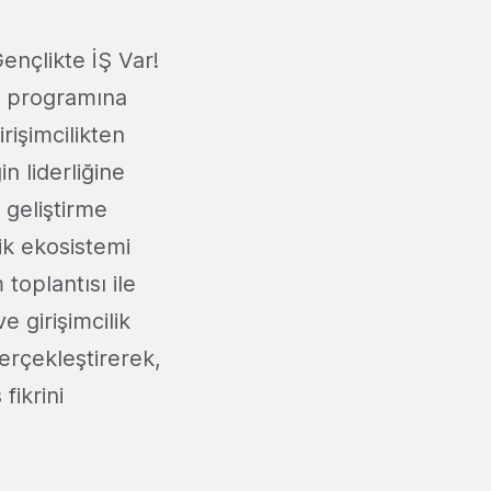
ençlikte İŞ Var!
im programına
irişimcilikten
n liderliğine
 geliştirme
lik ekosistemi
 toplantısı ile
 girişimcilik
rçekleştirerek,
fikrini