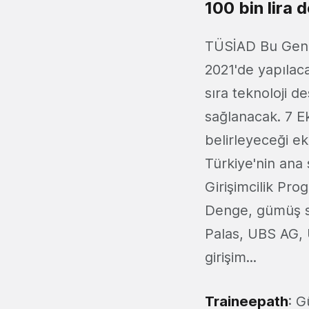
100 bin lira 
TÜSİAD Bu Gençl
2021'de yapılaca
sıra teknoloji de
sağlanacak. 7 Ek
belirleyeceği ek
Türkiye'nin ana
Girişimcilik Pro
Denge, gümüş sp
Palas, UBS AG, 
girişim...
Traineepath
: G