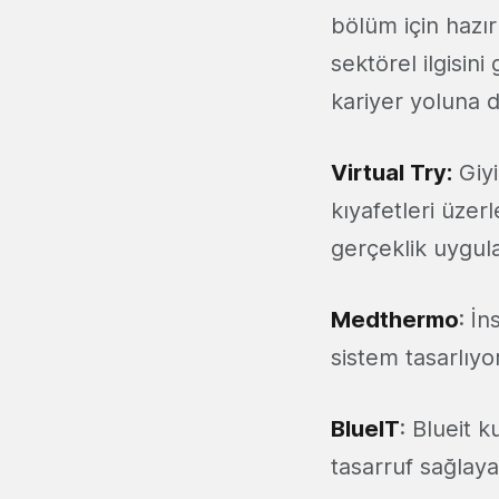
bölüm için hazır
sektörel ilgisini
kariyer yoluna 
Virtual Try:
Giyi
kıyafetleri üzer
gerçeklik uygul
Medthermo
: İn
sistem tasarlıyor
BlueIT
: Blueit 
tasarruf sağlaya