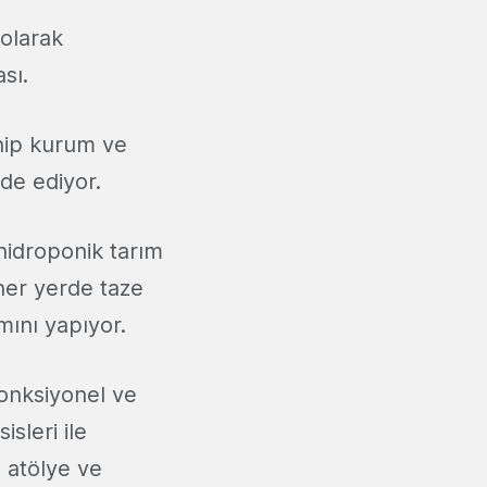
 olarak
sı.
ahip kurum ve
de ediyor.
 hidroponik tarım
 her yerde taze
mını yapıyor.
fonksiyonel ve
isleri ile
, atölye ve