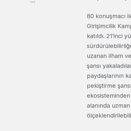
80 konuşmacı il
Girişimcilik Kam
katıldı. 21'inci y
sürdürülebilirli
uzanan ilham ver
şansı yakaladılar
paydaşlarının kat
pekiştirme şansı
ekosisteminden 
alanında uzman me
ölçeklendirilebi