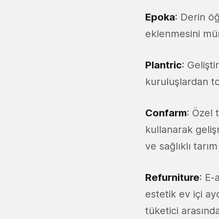
Epoka
: Derin ö
eklenmesini müm
Plantric
: Gelişt
kuruluşlardan to
Confarm
: Özel 
kullanarak geliş
ve sağlıklı tarı
Refurniture
: E-
estetik ev içi ay
tüketici arasınd