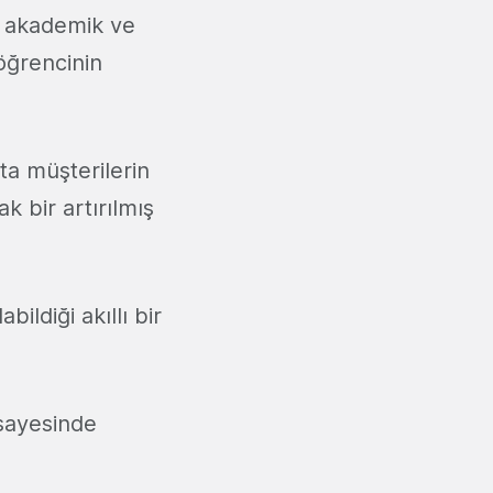
de akademik ve
 öğrencinin
a müşterilerin
k bir artırılmış
bildiği akıllı bir
 sayesinde