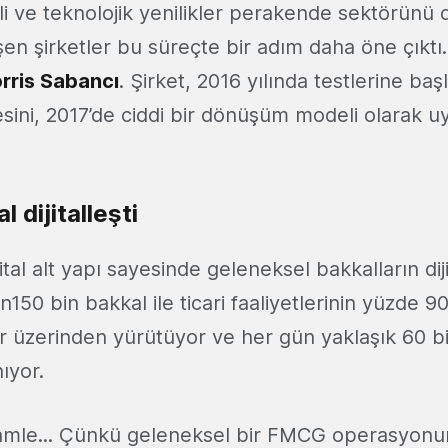
li ve teknolojik yenilikler perakende sektörünü 
lleşen şirketler bu süreçte bir adım daha öne çıktı
orris Sabancı
. Şirket, 2016 yılında testlerine baş
mesini, 2017’de ciddi bir dönüşüm modeli olarak 
 dijitalleşti
ital alt yapı sayesinde geleneksel bakkalların di
150 bin bakkal ile ticari faaliyetlerinin yüzde 90
lar üzerinden yürütüyor ve her gün yaklaşık 60 bin
nıyor.
hamle... Çünkü geleneksel bir FMCG operasyon