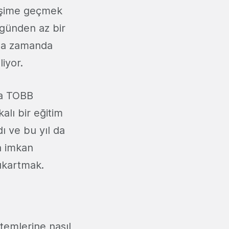
tişime geçmek
 günden az bir
ısa zamanda
liyor.
la TOBB
alı bir eğitim
ı ve bu yıl da
na imkan
çıkartmak.
ntemlerine nasıl