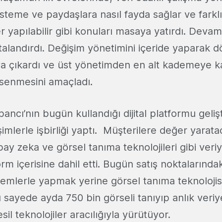
sisteme ve paydaşlara nasıl fayda sağlar ve fark
er yapılabilir gibi konuları masaya yatırdı. Deva
italandırdı. Değişim yönetimini içeride yaparak
a çıkardı ve üst yönetimden en alt kademeye k
senmesini amaçladı.
bancı’nın bugün kullandığı dijital platformu geliş
imlerle işbirliği yaptı. Müşterilere değer yarat
pay zeka ve görsel tanıma teknolojileri gibi veriy
rm içerisine dahil etti. Bugün satış noktalarındaki
emlerle yapmak yerine görsel tanıma teknolojisi
u sayede ayda 750 bin görseli tanıyıp anlık ver
sil teknolojiler aracılığıyla yürütüyor.