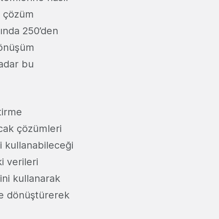
lı çözüm
mında 250’den
 dönüşüm
adar bu
tirme
acak çözümleri
i kullanabileceği
 verileri
ni kullanarak
iye dönüştürerek