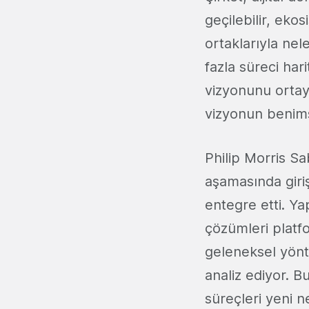
geçilebilir, eko
ortaklarıyla nel
fazla süreci har
vizyonunu ortay
vizyonun benim
Philip Morris Sa
aşamasında giriş
entegre etti. Ya
çözümleri platfo
geleneksel yönt
analiz ediyor. B
süreçleri yeni ne