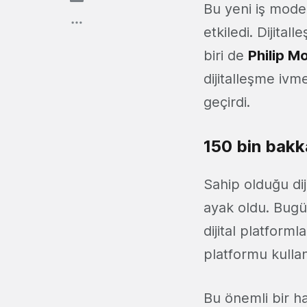
Bu yeni iş mode
etkiledi. Dijita
biri de
Philip M
dijitalleşme iv
geçirdi.
150 bin bakkal
Sahip olduğu dij
ayak oldu. Bugün
dijital platform
platformu kulla
Bu önemli bir 