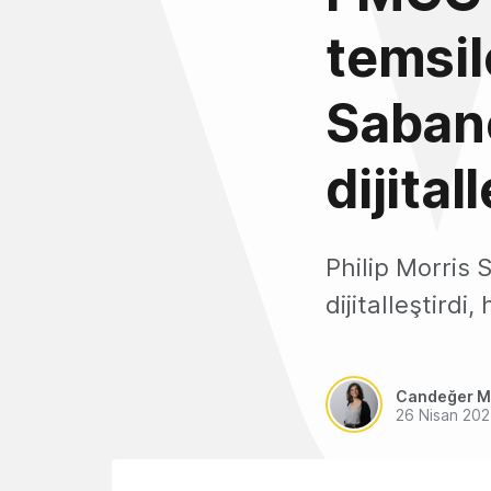
temsil
Sabanc
dijital
Philip Morris 
dijitalleştirdi
Candeğer M
26 Nisan 202