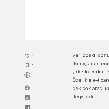
Veri odaklı dön
1
dönüşümün öneml
1
şirketin verimlil
Özellikle e-tica
pek çok aracı ku
değiştirdi.