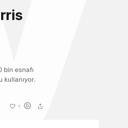
rris
0 bin esnafı
u kullanıyor.
1