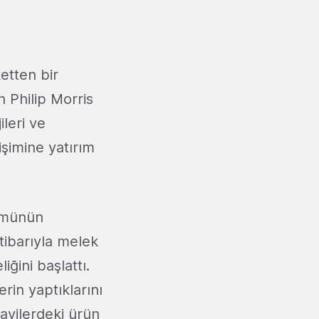
etten bir
 Philip Morris
ileri ve
işimine yatırım
şümünün
itibarıyla melek
ğini başlattı.
rin yaptıklarını
ayilerdeki ürün