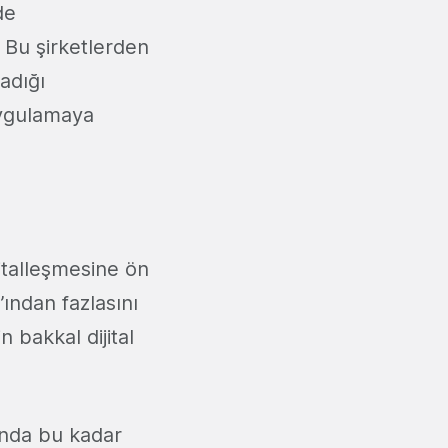
de
. Bu şirketlerden
ladığı
uygulamaya
jitalleşmesine ön
’ından fazlasını
 bakkal dijital
unda bu kadar