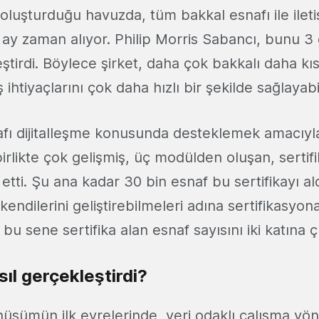
 oluşturduğu havuzda, tüm bakkal esnafı ile ile
 1 ay zaman alıyor. Philip Morris Sabancı, bunu 3
ştirdi. Böylece şirket, daha çok bakkalı daha k
 ihtiyaçlarını çok daha hızlı bir şekilde sağlayabi
nafı dijitalleşme konusunda desteklemek amacıy
birlikte çok gelişmiş, üç modülden oluşan, sertifik
tti. Şu ana kadar 30 bin esnaf bu sertifikayı ald
 kendilerini geliştirebilmeleri adına sertifikasyo
bu sene sertifika alan esnaf sayısını iki katına 
ıl gerçekleştirdi?
dönüşümün ilk evrelerinde, veri odaklı çalışma yö