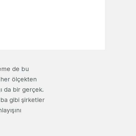
leme de bu
 her ölçekten
ğı da bir gerçek.
a gibi şirketler
layışını