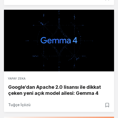
YAPAY ZEKA
Google'dan Apache 2.0 lisansı ile dikkat
çeken yeni açık model ailesi: Gemma 4
Tuğçe İçözü