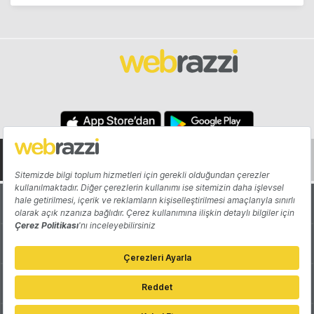
Hakkında
Yazarlar
Katkıda Bulun
Reklam
Girişiminizi Tanıtın
İletişim