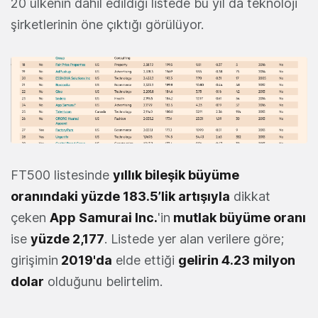
20 ülkenin dahil edildiği listede bu yıl da teknoloji
şirketlerinin öne çıktığı görülüyor.
FT500 listesinde
yıllık bileşik büyüme
oranındaki yüzde 183.5’lik artışıyla
dikkat
çeken
App Samurai Inc.
'in
mutlak büyüme oranı
ise
yüzde 2,177
. Listede yer alan verilere göre;
girişimin
2019'da
elde ettiği
gelirin 4.23 milyon
dolar
olduğunu belirtelim.