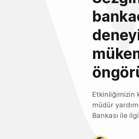
bankac
deney
mükem
öngör
Etkinliğimizin
müdür yardımcı
Bankası ile ilgi