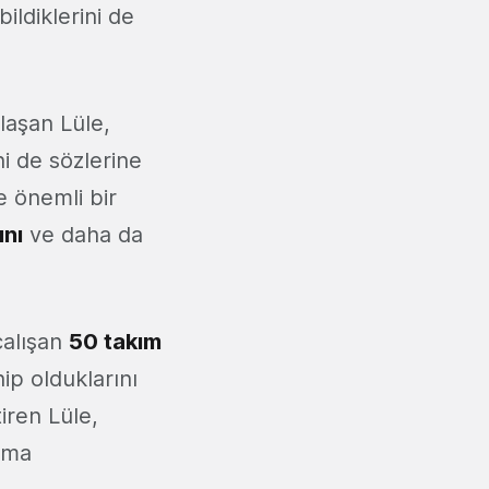
ldiklerini de
laşan Lüle,
ni de sözlerine
e önemli bir
ını
ve daha da
çalışan
50 takım
ip olduklarını
tiren Lüle,
ışma