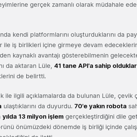
yimlerine gerçek zamanlı olarak müdahale edebi
ında kendi platformlarını oluşturduklarını da pay
ar ile iş birlikleri içine girmeye devam edecekleri
ğinden kaynaklı avantajı gösterebilmenin gelecekt
nı da aktaran Lüle,
41 tane API'a sahip olduklar
erini de belirtti.
k ile ilgili açıklamalarda da bulunan Lüle, çevik 
a
ulaştıklarını da duyurdu.
70'e yakın robota
sah
n
yılda 13 milyon işlem
gerçekleştirdiğini dile ge
örünü önümüzdeki dönemde iş birliği içinde çal