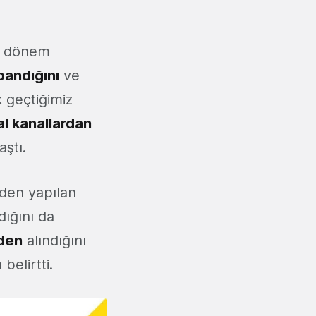
ir dönem
apandığını
ve
k geçtiğimiz
tal kanallardan
aştı.
den yapılan
dığını da
nden
alındığını
belirtti.