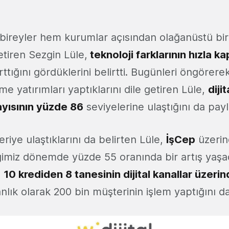
 bireyler hem kurumlar açısından olağanüstü b
etiren Sezgin Lüle,
teknoloji farklarının hızla k
arttığını gördüklerini belirtti. Bugünleri öngörere
eşme yatırımları yaptıklarını dile getiren Lüle,
diji
ayısının yüzde 86
seviyelerine ulaştığını da payl
riye ulaştıklarını da belirten Lüle,
İşCep
üzerin
iğimiz dönemde yüzde 55 oranında bir artış yaşa
.
10 krediden 8 tanesinin dijital kanallar üzeri
nlık olarak 200 bin müşterinin işlem yaptığını da 