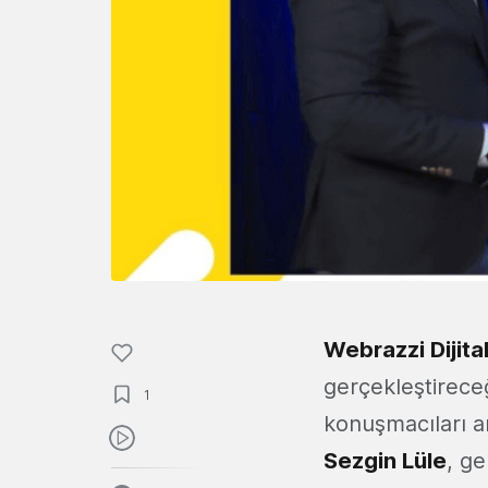
Webrazzi Dijita
gerçekleştirece
1
konuşmacıları a
Sezgin Lüle
, ge