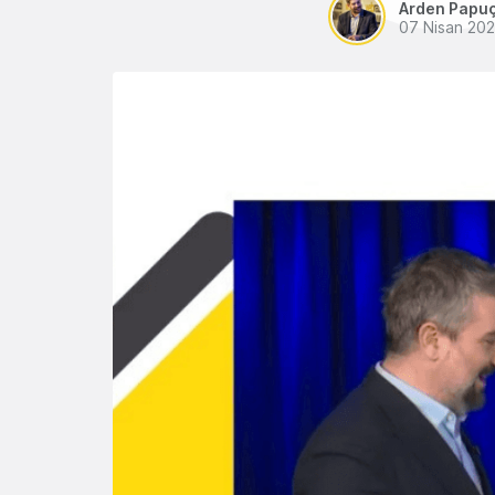
Arden Papu
07 Nisan 202