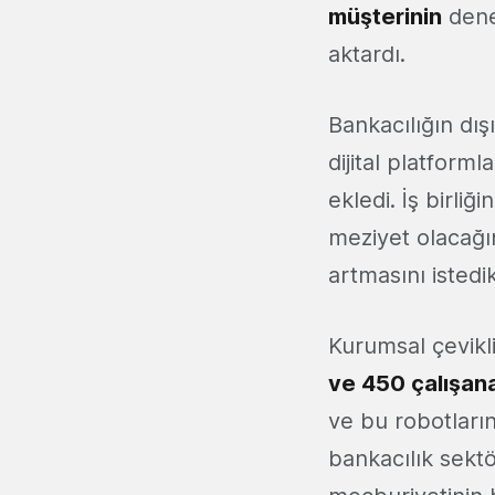
müşterinin
dene
aktardı.
Bankacılığın dış
dijital platforml
ekledi. İş birli
meziyet olacağı
artmasını istedikl
Kurumsal çevikli
ve 450 çalışan
ve bu robotları
bankacılık sekt