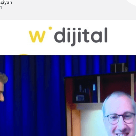
ççiyan
1