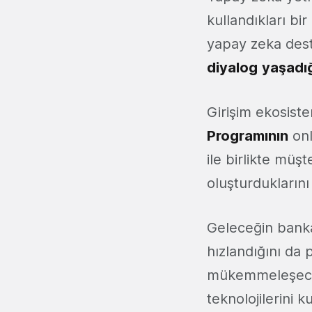
kullandıkları bi
yapay zeka deste
diyalog
yaşadığ
Girişim ekosist
Programının
onl
ile birlikte müş
oluşturduklarını
Geleceğin banka
hızlandığını da
mükemmeleşeceği
teknolojilerini