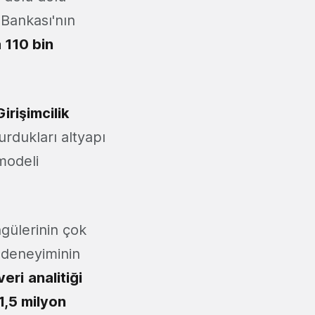
 Bankası'nın
 110 bin
rişimcilik
urdukları altyapı
 modeli
gülerinin çok
 deneyiminin
veri
analitiği
1,5 milyon