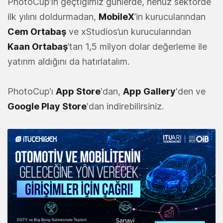
PhotoCup'ın geçtiğimiz günlerde, henüz sektörde
ilk yılını doldurmadan,
MobileX
’in kurucularından
Cem Ortabaş
ve xStudios’un kurucularından
Kaan Ortabaş
’tan 1,5 milyon dolar değerleme ile
yatırım aldığını da hatırlatalım.
PhotoCup'ı
App Store
'dan,
App Gallery
'den ve
Google Play Store
'dan indirebilirsiniz.