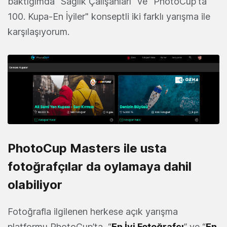
baktığımda "Sağlık Çalışanları" ve "PhotoCup'ta
100. Kupa-En İyiler" konseptli iki farklı yarışma ile
karşılaşıyorum.
PhotoCup Masters ile usta
fotoğrafçılar da oylamaya dahil
olabiliyor
Fotoğrafla ilgilenen herkese açık yarışma
platformu PhotoCup’ta, “
En İyi Fotoğrafçı
” ve “
En