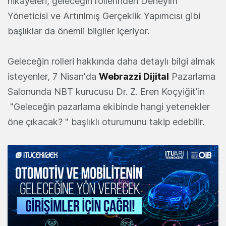
hikayeleri, geleceğin rollerinden Deneyim
Yöneticisi ve Artırılmış Gerçeklik Yapımcısı gibi
başlıklar da önemli bilgiler içeriyor.
Geleceğin rolleri hakkında daha detaylı bilgi almak
isteyenler, 7 Nisan'da
Webrazzi Dijital
Pazarlama
Salonunda NBT kurucusu Dr. Z. Eren Koçyiğit'in
"Geleceğin pazarlama ekibinde hangi yetenekler
öne çıkacak? " başlıklı oturumunu takip edebilir.