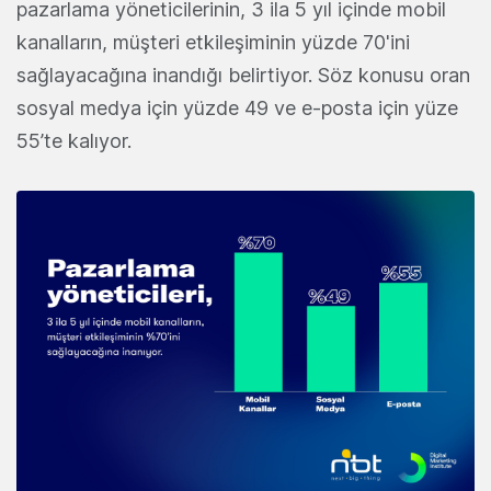
pazarlama yöneticilerinin, 3 ila 5 yıl içinde mobil
kanalların, müşteri etkileşiminin yüzde 70'ini
sağlayacağına inandığı belirtiyor. Söz konusu oran
sosyal medya için yüzde 49 ve e-posta için yüze
55’te kalıyor.