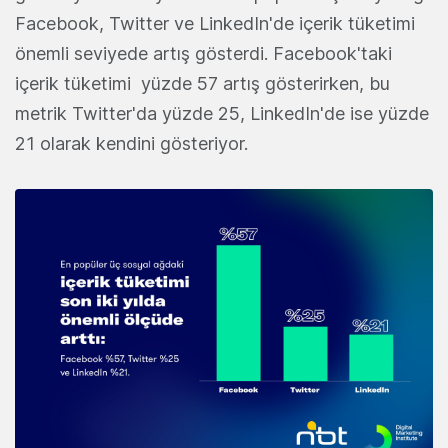
Facebook, Twitter ve LinkedIn'de içerik tüketimi
önemli seviyede artış gösterdi. Facebook'taki
içerik tüketimi yüzde 57 artış gösterirken, bu
metrik Twitter'da yüzde 25, LinkedIn'de ise yüzde
21 olarak kendini gösteriyor.