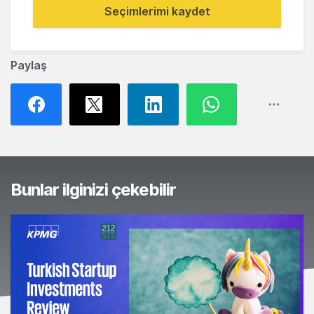
Seçimlerimi kaydet
Paylaş
Bunlar ilginizi çekebilir