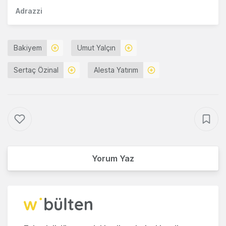
Adrazzi
Bakiyem
Umut Yalçın
Sertaç Özinal
Alesta Yatırım
Yorum Yaz