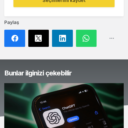
Seçimlerimi kaydet
Paylaş
Bunlar ilginizi çekebilir