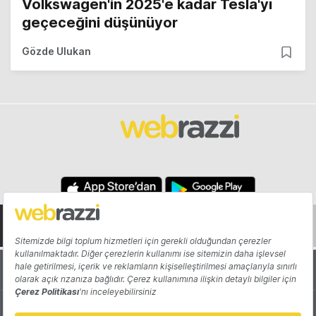
Volkswagen'in 2025'e kadar Tesla'yı
geçeceğini düşünüyor
Gözde Ulukan
Hakkında
Yazarlar
Katkıda Bulun
Reklam