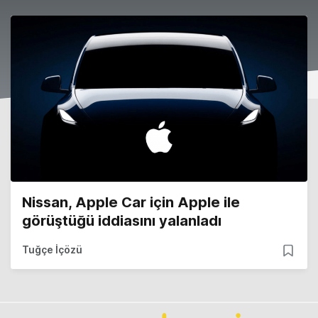
Nissan, Apple Car için Apple ile
görüştüğü iddiasını yalanladı
Tuğçe İçözü