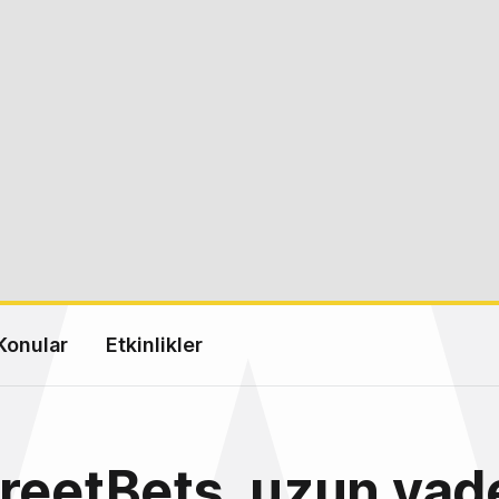
Konular
Etkinlikler
reetBets, uzun va