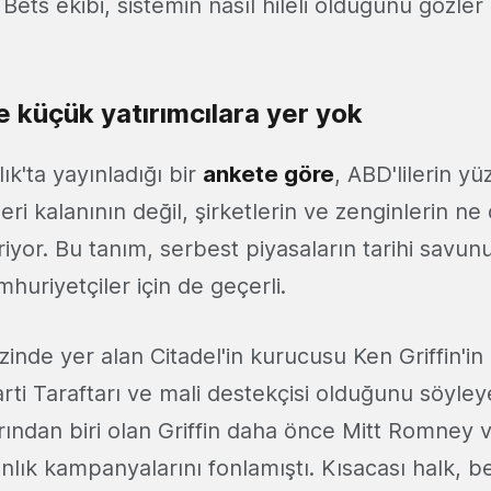
 Bets ekibi, sistemin nasıl hileli olduğunu gözl
te küçük yatırımcılara yer yok
ık'ta yayınladığı bir
ankete göre
, ABD'lilerin y
eri kalanının değil, şirketlerin ve zenginlerin n
yor. Bu tanım, serbest piyasaların tarihi savunu
huriyetçiler için de geçerli.
inde yer alan Citadel'in kurucusu Ken Griffin'in
ti Taraftarı ve mali destekçisi olduğunu söyleye
rından biri olan Griffin daha önce Mitt Romney 
lık kampanyalarını fonlamıştı. Kısacası halk, bel