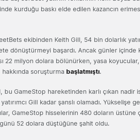
nde kurduğu baskı elde edilen kazancın erime
etBets ekibinden Keith Gill, 54 bin dolarlık yat
rvete dönüştürmeyi başardı. Ancak günler içinde
sı 22 milyon dolara bölünürken, yasa koyucular,
Gill hakkında soruşturma
başlatmıştı
.
ll, bu GameStop hareketinden karlı çıkan nadir is
atırımcı Gill kadar şanslı olamadı. Yükselişe ge
ılar, GameStop hisselerinin 480 doların üstüne 
günü 52 dolara düştüğüne şahit oldu.