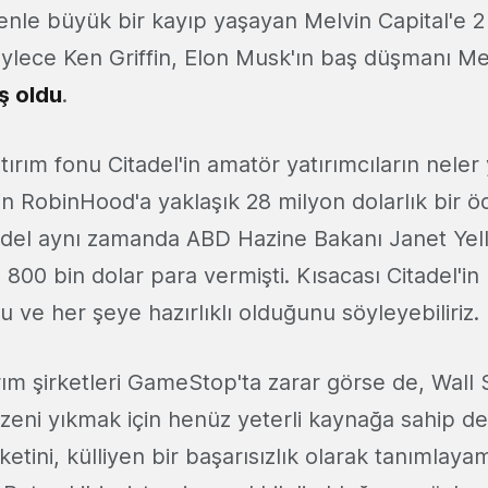
nle büyük bir kayıp yaşayan Melvin Capital'e 2 
öylece Ken Griffin, Elon Musk'ın baş düşmanı Mel
ış oldu
.
atırım fonu Citadel'in amatör yatırımcıların neler 
n RobinHood'a yaklaşık 28 milyon dolarlık bir ö
tadel aynı zamanda ABD Hazine Bakanı Janet Yell
 800 bin dolar para vermişti. Kısacası Citadel'in
 ve her şeye hazırlıklı olduğunu söyleyebiliriz
ım şirketleri GameStop'ta zarar görse de, Wall 
üzeni yıkmak için henüz yeterli kaynağa sahip de
tini, külliyen bir başarısızlık olarak tanımlaya