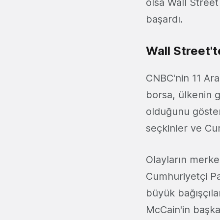
olsa Wall Street
başardı.
Wall Street'
CNBC'nin 11 Aral
borsa, ülkenin g
olduğunu gösteri
seçkinler ve Cum
Olayların merkez
Cumhuriyetçi Par
büyük bağışçıla
McCain'in başkan