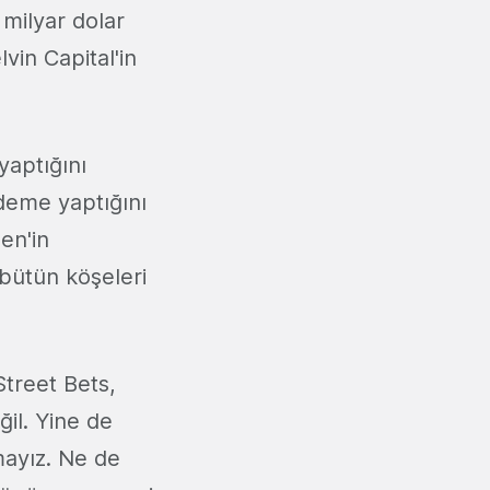
milyar dolar
vin Capital'in
yaptığını
deme yaptığını
en'in
 bütün köşeleri
.
Street Bets,
ğil. Yine de
mayız. Ne de