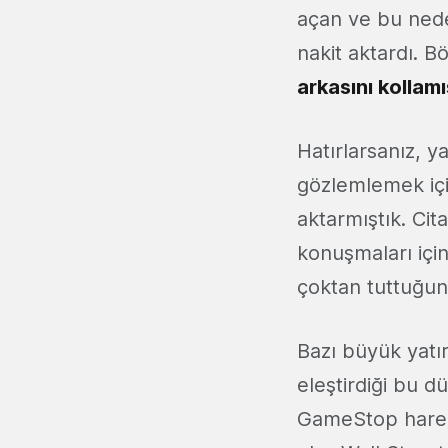
açan ve bu nede
nakit aktardı. B
arkasını kollam
Hatırlarsanız, y
gözlemlemek içi
aktarmıştık. Ci
konuşmaları için
çoktan tuttuğunu
Bazı büyük yatır
eleştirdiği bu d
GameStop hareke