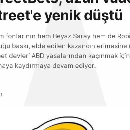
treet'e yenik düştü
ım fonlarının hem Beyaz Saray hem de Ro
uğu baskı, elde edilen kazancın erimesine
eet devleri ABD yasalarından kaçınmak için 
enaya kaydırmaya devam ediyor.
21