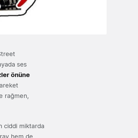
treet
ünyada ses
ler önüne
hareket
re rağmen,
n ciddi miktarda
Saray hem de