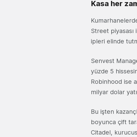
Kasa her za
Kumarhanelerden
Street piyasası 
ipleri elinde t
Senvest Managem
yüzde 5 hissesi
Robinhood ise a
milyar dolar yat
Bu işten kazançl
boyunca çift tar
Citadel, kurucusu