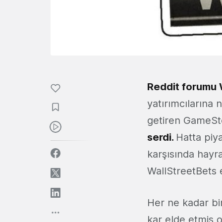
Reddit forumu 
yatırımcılarına 
getiren GameSto
serdi.
Hatta piya
karşısında hayra
WallStreetBets 
Her ne kadar bi
kar elde etmiş 