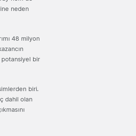
sine neden
ırımı 48 milyon
 kazancın
 potansiyel bir
imlerden biri.
ç dahil olan
çıkmasını