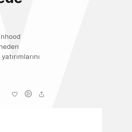
binhood
 neden
yatırımlarını