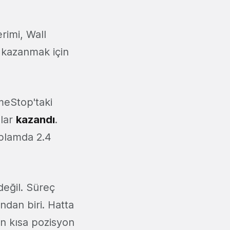
rimi, Wall
m kazanmak için
meStop'taki
olar
kazandı
.
oplamda 2.4
değil. Süreç
ndan biri. Hatta
çin kısa pozisyon