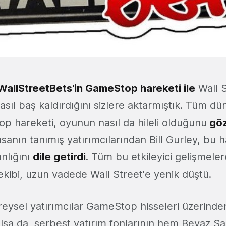
WallStreetBets'in GameStop hareketi ile
Wall S
nasıl baş kaldırdığını sizlere aktarmıştık. Tüm d
p hareketi, oyunun nasıl da hileli olduğunu
göz
sanın tanımış yatırımcılarından Bill Gurley, bu 
nlığını
dile getirdi
. Tüm bu etkileyici gelişmele
ekibi, uzun vadede Wall Street'e yenik düştü.
reysel yatırımcılar GameStop hisseleri üzerinde
olsa da, serbest yatırım fonlarının hem Beyaz 