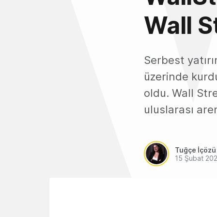
Wall S
Serbest yatır
üzerinde kurd
oldu. Wall Str
uluslarası ar
Tuğçe İçözü
15 Şubat 20