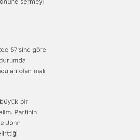
er önüne sermeyi
üzde 57'sine göre
e durumda
cuları olan mali
 büyük bir
lim. Partinin
ve John
irttiği