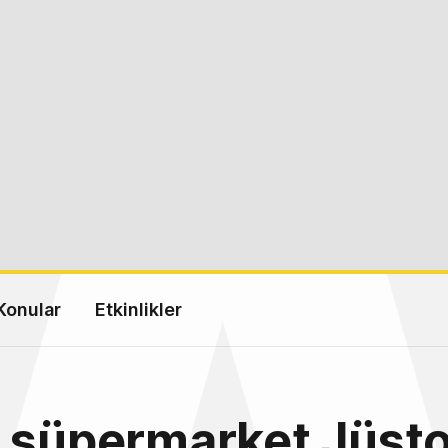
Konular
Etkinlikler
 süpermarket Jüsto