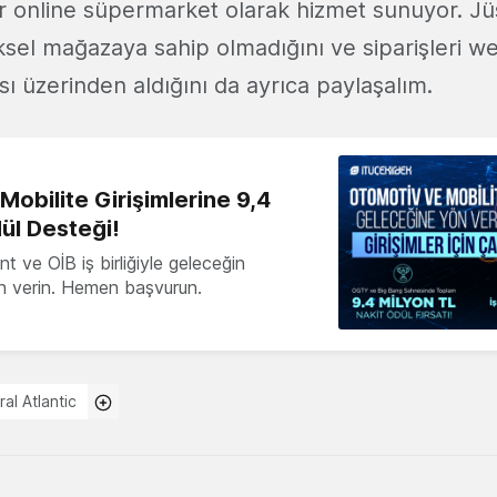
ir online süpermarket olarak hizmet sunuyor. Jü
iksel mağazaya sahip olmadığını ve siparişleri we
ı üzerinden aldığını da ayrıca paylaşalım.
obilite Girişimlerine 9,4
ül Desteği!
 ve OİB iş birliğiyle geleceğin
ön verin. Hemen başvurun.
al Atlantic