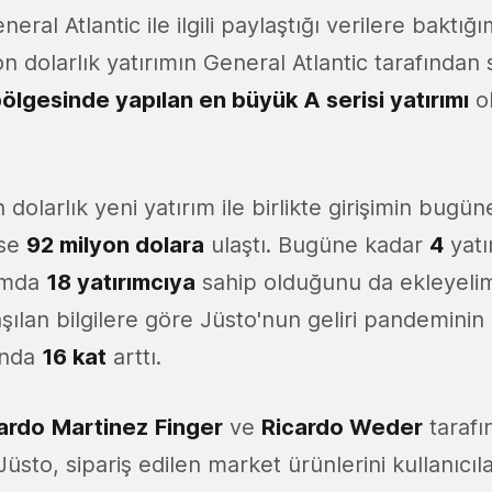
ral Atlantic ile ilgili paylaştığı verilere baktığ
n dolarlık yatırımın General Atlantic tarafından
ölgesinde yapılan en büyük A serisi yatırımı
o
 dolarlık yeni yatırım ile birlikte girişimin bugün
ise
92 milyon dolara
ulaştı. Bugüne kadar
4
yatı
amda
18 yatırımcıya
sahip olduğunu da ekleyelim
şılan bilgilere göre Jüsto'nun geliri pandeminin d
lında
16 kat
arttı.
ardo
Martinez
Finger
ve
Ricardo Weder
tarafı
Jüsto, sipariş edilen market ürünlerini kullanıcıl