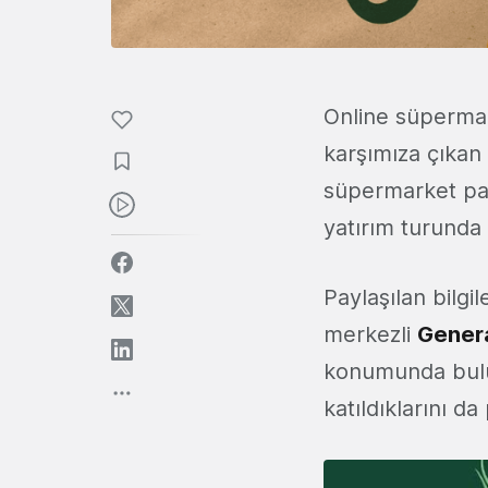
Online süpermar
karşımıza çıkan
süpermarket paza
yatırım turunda
Paylaşılan bilgi
merkezli
Genera
konumunda bu
katıldıklarını da