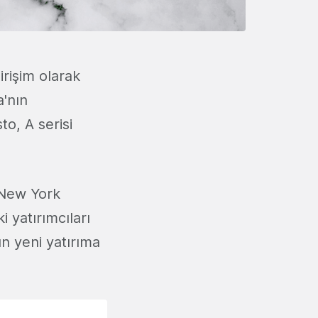
rişim olarak
a'nın
o, A serisi
u New York
i yatırımcıları
ın yeni yatırıma