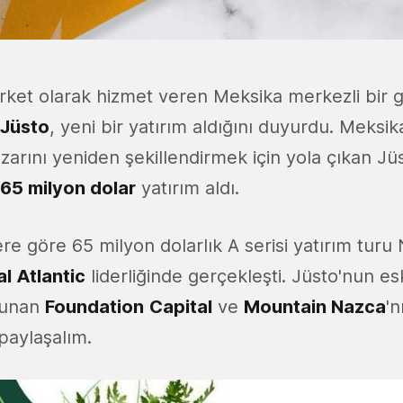
ket olarak hizmet veren Meksika merkezli bir gi
Jüsto
, yeni bir yatırım aldığını duyurdu. Meksik
rını yeniden şekillendirmek için yola çıkan Jüst
65 milyon dolar
yatırım aldı.
lere göre 65 milyon dolarlık A serisi yatırım tur
l Atlantic
liderliğinde gerçekleşti. Jüsto'nun esk
lunan
Foundation
Capital
ve
Mountain Nazca
'n
 paylaşalım.