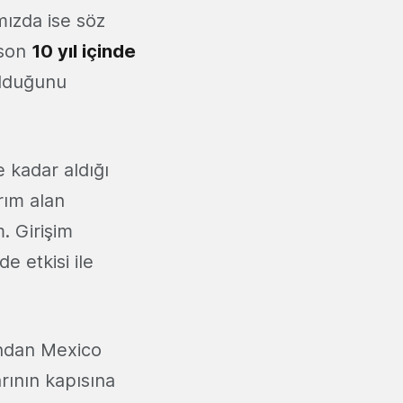
ımızda ise söz
 son
10 yıl içinde
lduğunu
e kadar aldığı
rım alan
. Girişim
e etkisi ile
ndan Mexico
arının kapısına