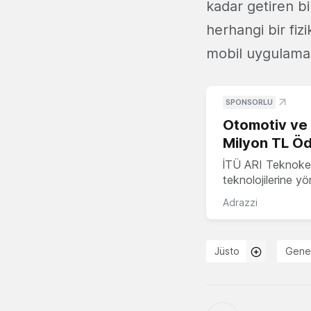
kadar getiren b
herhangi bir fiz
mobil uygulamas
SPONSORLU
Otomotiv ve M
Milyon TL Öd
İTÜ ARI Teknokent
teknolojilerine y
Adrazzi
Jüsto
Gener