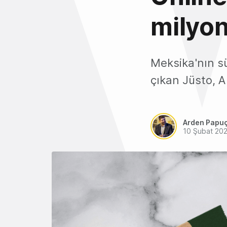
milyon
Meksika'nın s
çıkan Jüsto, A
Arden Papu
10 Şubat 20