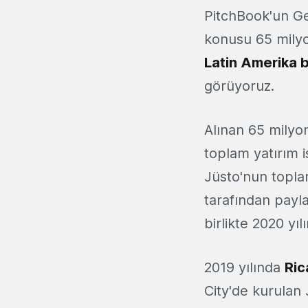
PitchBook'un Gene
konusu 65 milyo
Latin Amerika b
görüyoruz.
Alınan 65 milyon
toplam yatırım 
Jüsto'nun topl
tarafından payla
birlikte 2020 yı
2019 yılında
Ric
City'de kurulan 