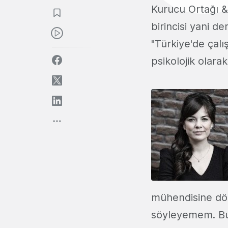
Kurucu Ortağı &
birincisi yani d
"Türkiye'de çalı
psikolojik olarak
mühendisine dön
söyleyemem. Bu 