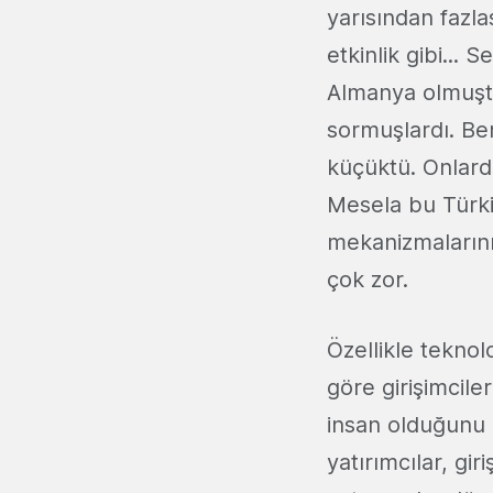
yarısından fazla
etkinlik gibi...
Almanya olmuşt
sormuşlardı. Be
küçüktü. Onlarda
Mesela bu Türki
mekanizmalarını
çok zor.
Özellikle tekno
göre girişimcile
insan olduğunu 
yatırımcılar, gi