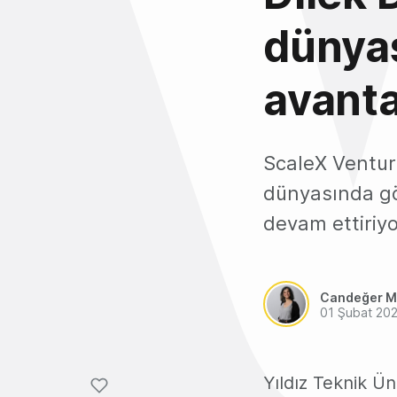
dünyas
avanta
ScaleX Venture
dünyasında gö
devam ettiriy
Candeğer M
01 Şubat 20
Yıldız Teknik Ü