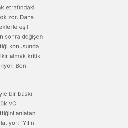
k etrafındaki
çok zor. Daha
klerle eşit
an sonra değişen
ktiği konusunda
ir almak kritik
riyor. Ben
le bir baskı
üyük VC
tiğini anlatan
atıyor: "Yılın