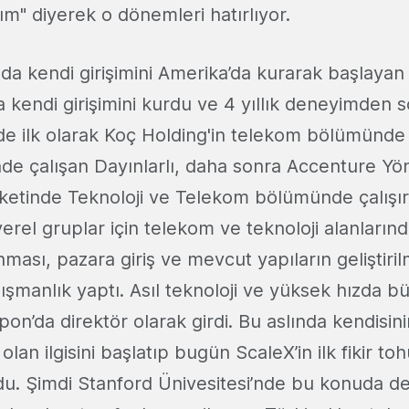
ım" diyerek o dönemleri hatırlıyor.
'da kendi girişimini Amerika’da kurarak başlayan
ca kendi girişimini kurdu ve 4 yıllık deneyimden 
de ilk olarak Koç Holding'in telekom bölümünde 
nde çalışan Dayınlarlı, daha sonra Accenture Yö
rketinde Teknoloji ve Telekom bölümünde çalışı
yerel gruplar için telekom ve teknoloji alanlarınd
nması, pazara giriş ve mevcut yapıların geliştiril
şmanlık yaptı. Asıl teknoloji ve yüksek hızda b
n’da direktör olarak girdi. Bu aslında kendisini
lan ilgisini başlatıp bugün ScaleX’in ilk fikir t
ldu. Şimdi Stanford Ünivesitesi’nde bu konuda d