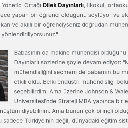
 Yönetici Ortağı
Dilek Dayınlarlı
, ilkokul, ortaok
erece yapan bir öğrenci olduğunu söylüyor ve ekl
şkan ve akıllı bir öğrenciyseniz doğrudan mühen
 yönlendiriliyorsunuz."
Babasının da makine mühendisi olduğunu 
Dayınlarlı sözlerine şöyle devam ediyor: "
mühendisliğini seçmem de babamın bu me
etkili oldu. Belki endüstri mühendisliği bö
seçebilirdim. Ama üzerine Johnson & Wal
Üniversitesi’nde Strateji MBA yapınca bir 
üştüm diyebilirim. Ama bunun çok bilinçli old
sadece Türkiye'nin değil, dünyadaki eğitim siste