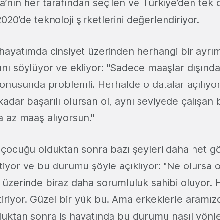
pa’nın her tarafından seçilen ve Türkiye’den tek 
020’de teknoloji şirketlerini değerlendiriyor.
ş hayatımda cinsiyet üzerinden herhangi bir ayrı
ı söylüyor ve ekliyor: "Sadece maaşlar dışında.
onusunda problemli. Herhalde o datalar açılıyor
kadar başarılı olursan ol, aynı seviyede çalışan 
 az maaş alıyorsun."
ı, çocuğu olduktan sonra bazı şeyleri daha net 
rtiyor ve bu durumu şöyle açıklıyor: "Ne olursa 
zerinde biraz daha sorumluluk sahibi oluyor. 
etiriyor. Güzel bir yük bu. Ama erkeklerle aramızd
duktan sonra iş hayatında bu durumu nasıl yönle