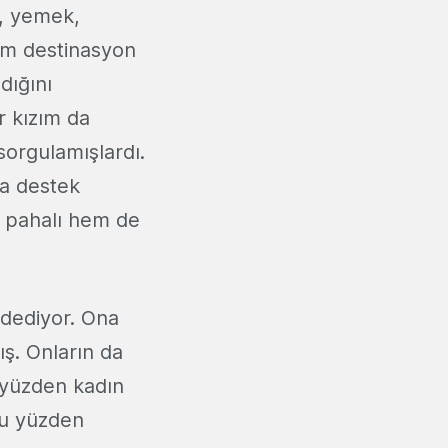
r, yemek,
ğım destinasyon
dığını
r kızım da
sorgulamışlardı.
da destek
k pahalı hem de
ydediyor. Ona
ış. Onların da
 yüzden kadın
 Bu yüzden