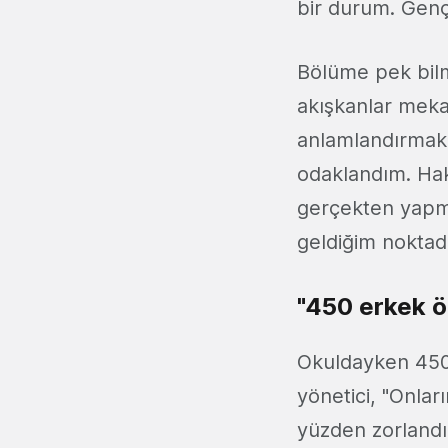
bir durum. Gen
Bölüme pek bilm
akışkanlar mekan
anlamlandırmak 
odaklandım. Hak
gerçekten yapmak
geldiğim nokta
"450 erkek ö
Okuldayken 450 
yönetici, "Onla
yüzden zorlandı