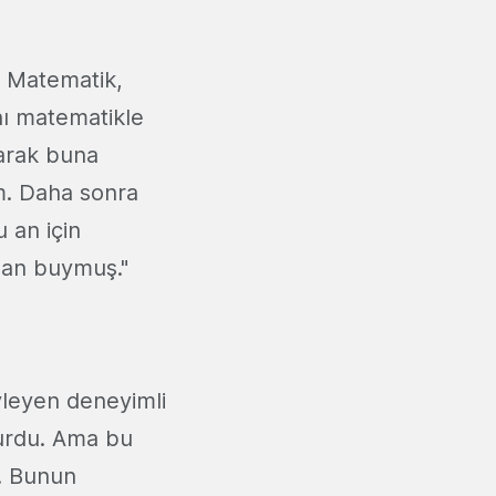
. Matematik,
ını matematikle
arak buna
m. Daha sonra
 an için
lan buymuş."
yleyen deneyimli
lurdu. Ama bu
. Bunun