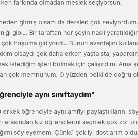
çken farkında olmadan meslek seçiyorsun.
eden girmiş olsam da dersleri çok seviyordum
iği gibi... Bir taraftan her şeyin nasıl yaratıldığ
çok hoşuma gidiyordu. Bunun avantajını kullan
kım olsaydı çok daha erken yaşta staj yapardı
 istediğim işleri bulmak için çalışırdım. Ama şu
dan çok memnunum. O yüzden belki de doğru o
ğrenciyle aynı sınıftaydım"
erkek öğrenciyle aynı amfiyi paylaştıklarını sö
rın arasından kız öğrencilerini seçmek çok zor o
ğımı söyleyemem. Çünkü çok iyi dostlarım oldu