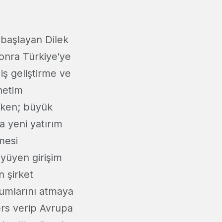
 başlayan Dilek
sonra Türkiye'ye
iş geliştirme ve
netim
rken; büyük
a yeni yatırım
mesi
üyüyen girişim
n şirket
ohumlarını atmaya
ers verip Avrupa