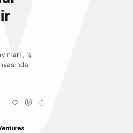
ir
ınlarlı, iş
ünyasında
Ventures