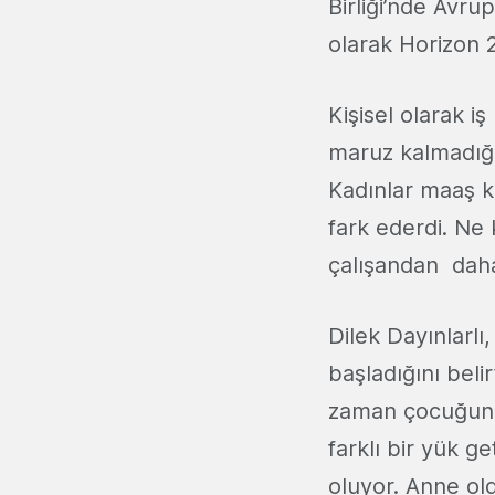
Birliği’nde Avru
olarak Horizon 2
Kişisel olarak i
maruz kalmadığın
Kadınlar maaş k
fark ederdi. Ne 
çalışandan daha
Dilek Dayınlarl
başladığını beli
zaman çocuğun ü
farklı bir yük g
oluyor. Anne ol