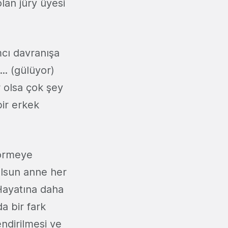
olan jüry üyesi
mcı davranışa
.. (gülüyor)
 olsa çok şey
bir erkek
görmeye
olsun anne her
Hayatına daha
a bir fark
ndirilmesi ve