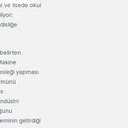
ul ve lisede okul
iyor:
disliğe
belirten
Makine
sleği yapması
lümünü
es
endüstri
uğunu
minin getirdiği