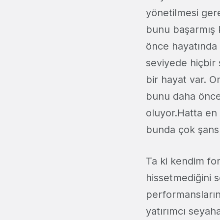
yönetilmesi gere
bunu başarmış k
önce hayatında 
seviyede hiçbir
bir hayat var. O
bunu daha önce 
oluyor.Hatta en
bunda çok şansl
Ta ki kendim fo
hissetmediğini s
performansların
yatırımcı seyahat