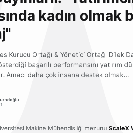
ında kadın olmak b
j"
s Kurucu Ortağı & Yönetici Ortağı Dilek Day
sterdiği başarılı performansını yatırım d
or. Amacı daha çok insana destek olmak...
uradoğlu
21
niversitesi Makine Mühendisliği mezunu
ScaleX 