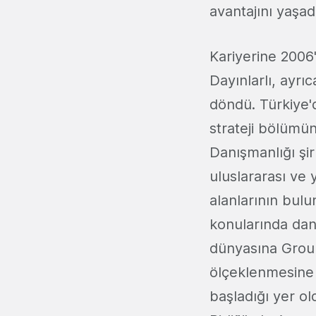
avantajını yaşad
Kariyerine 2006
Dayınlarlı, ayrı
döndü. Türkiye'
strateji bölümü
Danışmanlığı şi
uluslararası ve 
alanlarının bulu
konularında danı
dünyasına Groupo
ölçeklenmesine o
başladığı yer o