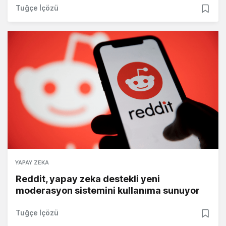
Tuğçe İçözü
YAPAY ZEKA
Reddit, yapay zeka destekli yeni
moderasyon sistemini kullanıma sunuyor
Tuğçe İçözü