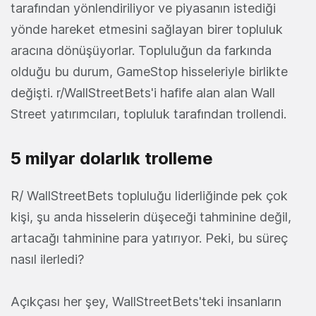
tarafından yönlendiriliyor ve piyasanın istediği
yönde hareket etmesini sağlayan birer topluluk
aracına dönüşüyorlar. Topluluğun da farkında
olduğu bu durum, GameStop hisseleriyle birlikte
değişti. r/WallStreetBets'i hafife alan alan Wall
Street yatırımcıları, topluluk tarafından trollendi.
5 milyar dolarlık trolleme
R/ WallStreetBets topluluğu liderliğinde pek çok
kişi, şu anda hisselerin düşeceği tahminine değil,
artacağı tahminine para yatırıyor. Peki, bu süreç
nasıl ilerledi?
Açıkçası her şey, WallStreetBets'teki insanların