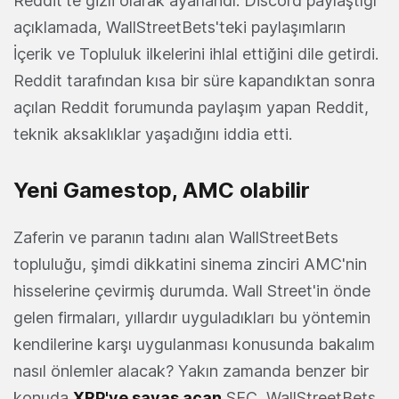
Reddit'te gizli olarak ayarlandı. Discord paylaştığı
açıklamada, WallStreetBets'teki paylaşımların
İçerik ve Topluluk ilkelerini ihlal ettiğini dile getirdi.
Reddit tarafından kısa bir süre kapandıktan sonra
açılan Reddit forumunda paylaşım yapan Reddit,
teknik aksaklıklar yaşadığını iddia etti.
Yeni Gamestop, AMC olabilir
Zaferin ve paranın tadını alan WallStreetBets
topluluğu, şimdi dikkatini sinema zinciri AMC'nin
hisselerine çevirmiş durumda. Wall Street'in önde
gelen firmaları, yıllardır uyguladıkları bu yöntemin
kendilerine karşı uygulanması konusunda bakalım
nasıl önlemler alacak? Yakın zamanda benzer bir
konuda
XRP'ye savaş açan
SEC, WallStreetBets