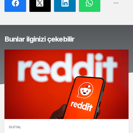
Bunlar ilginizi çekebilir
DIJITAL