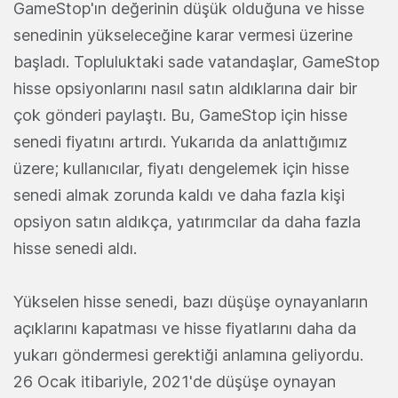
GameStop'ın değerinin düşük olduğuna ve hisse
senedinin yükseleceğine karar vermesi üzerine
başladı. Topluluktaki sade vatandaşlar, GameStop
hisse opsiyonlarını nasıl satın aldıklarına dair bir
çok gönderi paylaştı. Bu, GameStop için hisse
senedi fiyatını artırdı. Yukarıda da anlattığımız
üzere; kullanıcılar, fiyatı dengelemek için hisse
senedi almak zorunda kaldı ve daha fazla kişi
opsiyon satın aldıkça, yatırımcılar da daha fazla
hisse senedi aldı.
Yükselen hisse senedi, bazı düşüşe oynayanların
açıklarını kapatması ve hisse fiyatlarını daha da
yukarı göndermesi gerektiği anlamına geliyordu.
26 Ocak itibariyle, 2021'de düşüşe oynayan