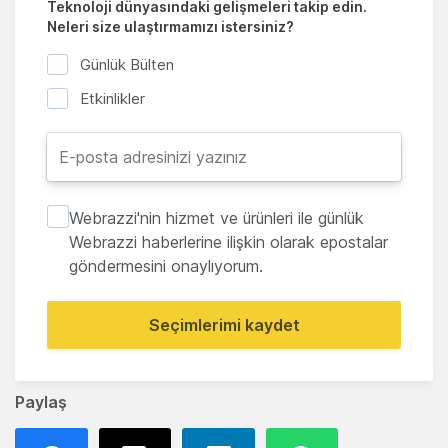
Teknoloji dünyasındaki gelişmeleri takip edin.
Neleri size ulaştırmamızı istersiniz?
Günlük Bülten
Etkinlikler
Webrazzi'nin hizmet ve ürünleri ile günlük
Webrazzi haberlerine ilişkin olarak epostalar
göndermesini onaylıyorum.
Seçimlerimi kaydet
Paylaş