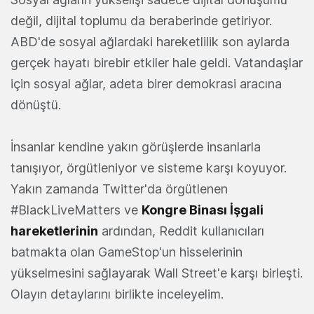
değil, dijital toplumu da beraberinde getiriyor.
ABD'de sosyal ağlardaki hareketlilik son aylarda
gerçek hayatı birebir etkiler hale geldi. Vatandaşlar
için sosyal ağlar, adeta birer demokrasi aracına
dönüştü.
İnsanlar kendine yakın görüşlerde insanlarla
tanışıyor, örgütleniyor ve sisteme karşı koyuyor.
Yakın zamanda Twitter'da örgütlenen
#BlackLiveMatters ve
Kongre Binası İşgali
hareketlerinin
ardından, Reddit kullanıcıları
batmakta olan GameStop'un hisselerinin
yükselmesini sağlayarak Wall Street'e karşı birleşti.
Olayın detaylarını birlikte inceleyelim.