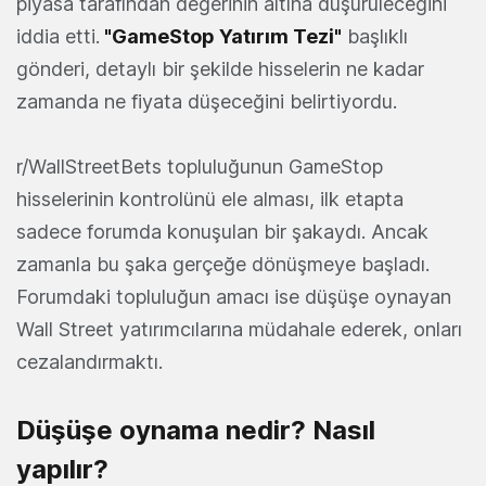
piyasa tarafından değerinin altına düşürüleceğini
iddia etti.
"GameStop Yatırım Tezi"
başlıklı
gönderi, detaylı bir şekilde hisselerin ne kadar
zamanda ne fiyata düşeceğini belirtiyordu.
r/WallStreetBets topluluğunun GameStop
hisselerinin kontrolünü ele alması, ilk etapta
sadece forumda konuşulan bir şakaydı. Ancak
zamanla bu şaka gerçeğe dönüşmeye başladı.
Forumdaki topluluğun amacı ise düşüşe oynayan
Wall Street yatırımcılarına müdahale ederek, onları
cezalandırmaktı.
Düşüşe oynama nedir? Nasıl
yapılır?