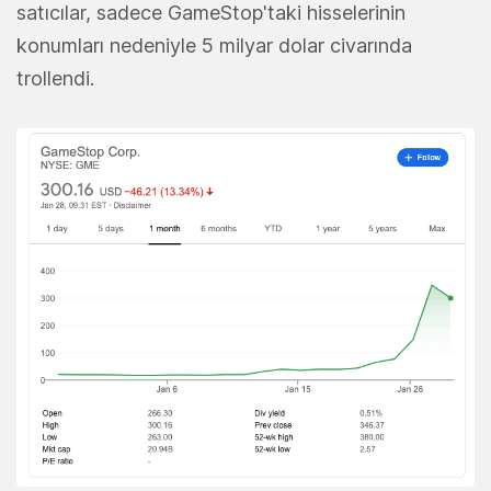
satıcılar, sadece GameStop'taki hisselerinin
konumları nedeniyle 5 milyar dolar civarında
trollendi.