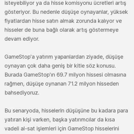
isteyebiliyor ya da hisse komisyonu ücretleri artış
gösteriyor. Bu nedenle düşüşe oynayanlar, yüksek
fiyatlardan hisse satın almak zorunda kalıyor ve
hisseler de buna bağlı olarak artış göstermeye
devam ediyor.
GameStop'a yatırım yapanlardan ziyade, düşüşe
oynayan çok daha geniş bir kitle söz konusu.
Burada GameStop'ın 69.7 milyon hissesi olmasına
rağmen, düşüşe oynanan 71.2 milyon hisseden
bahsediyoruz.
Bu senaryoda, hisselerin düşüşüne bu kadara para
yatıran kişi varken, başka yatırımcılar da kısa
vadeli al-sat işlemleri için GameStop hisselerini