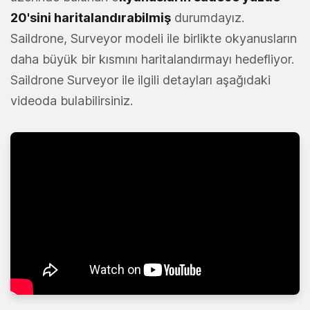
20'sini haritalandırabilmiş
durumdayız.
Saildrone, Surveyor modeli ile birlikte okyanusların
daha büyük bir kısmını haritalandırmayı hedefliyor.
Saildrone Surveyor ile ilgili detayları aşağıdaki
videoda bulabilirsiniz.