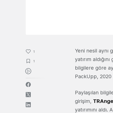
Yeni nesil aynı 
1
yatırım aldığın
1
bilgilere göre 
PackUpp, 2020 y
Paylaşılan bilg
girişim,
TRAngels
yatırımını aldı.