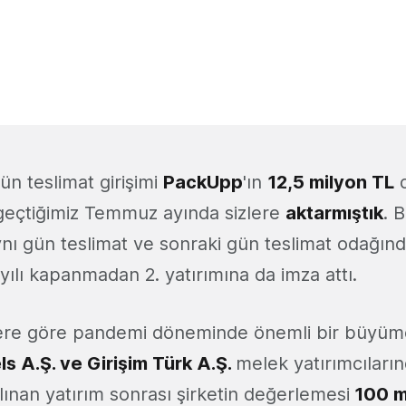
gün teslimat girişimi
PackUpp
'ın
12,5 milyon TL
d
ı geçtiğimiz Temmuz ayında sizlere
aktarmıştık
. 
aynı gün teslimat ve sonraki gün teslimat odağın
ılı kapanmadan 2. yatırımına da imza attı.
ilere göre pandemi döneminde önemli bir büyü
 A.Ş. ve Girişim Türk A.Ş.
melek yatırımcıların
 Alınan yatırım sonrası şirketin değerlemesi
100 m