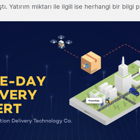
tı. Yatırım miktarı ile ilgili ise herhangi bir bilgi 