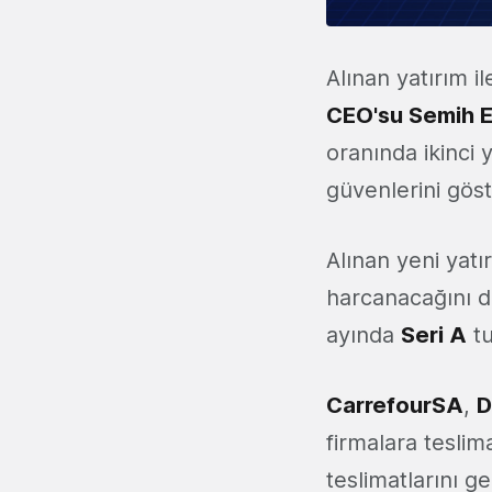
Alınan yatırım i
CEO'su Semih 
oranında ikinci 
güvenlerini göste
Alınan yeni yatı
harcanacağını da
ayında
Seri A
tu
CarrefourSA
,
D
firmalara tesli
teslimatlarını ge