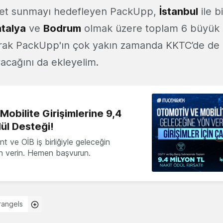
met sunmayı hedefleyen PackUpp,
İstanbul
ile b
talya
ve
Bodrum
olmak üzere toplam 6 büyük 
arak PackUpp'ın çok yakın zamanda KKTC’de de
cağını da ekleyelim.
obilite Girişimlerine 9,4
ül Desteği!
 ve OİB iş birliğiyle geleceğin
ön verin. Hemen başvurun.
rangels