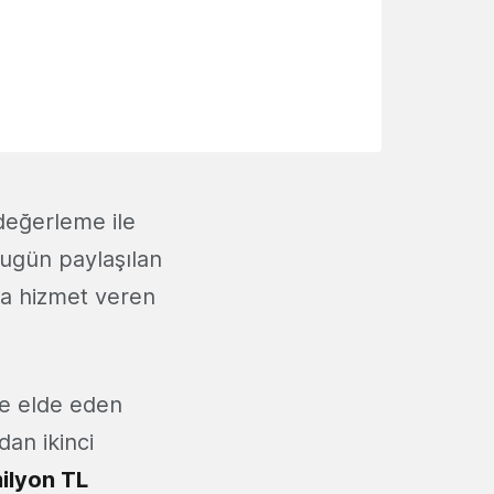
eğerleme ile
Bugün paylaşılan
da hizmet veren
me elde eden
dan ikinci
ilyon TL