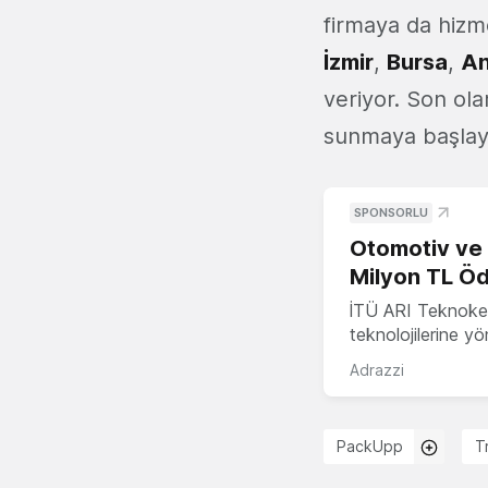
firmaya da hiz
İzmir
,
Bursa
,
An
veriyor. Son ol
sunmaya başlaya
SPONSORLU
Otomotiv ve M
Milyon TL Öd
İTÜ ARI Teknokent
teknolojilerine y
Adrazzi
PackUpp
T