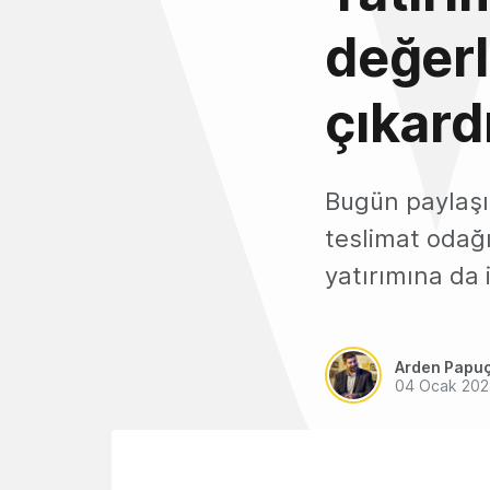
değerl
çıkard
Bugün paylaşıl
teslimat odağ
yatırımına da 
Arden Papu
04 Ocak 202