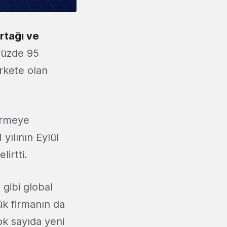
rtağı ve
 yüzde 95
irkete olan
tirmeye
yılının Eylül
irtti.
a
gibi global
ük firmanın da
çok sayıda yeni