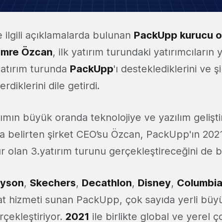
le ilgili açıklamalarda bulunan
PackUpp kurucu o
Emre Özcan
, ilk yatırım turundaki yatırımcıların
yatırım turunda
PackUpp
'ı desteklediklerini ve ş
rdiklerini dile getirdi.
rımın büyük oranda teknolojiye ve yazılım geliş
 belirten şirket CEO’su Özcan, PackUpp'ın 2021 
r olan 3.yatırım turunu gerçekleştireceğini de bel
yson
,
Skechers
,
Decathlon
,
Disney
,
Columbi
mat hizmeti sunan PackUpp, çok sayıda yerli büy
rçekleştiriyor.
2021
ile birlikte global ve yerel 