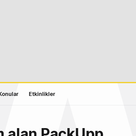
Konular
Etkinlikler
m alan PackUpp,