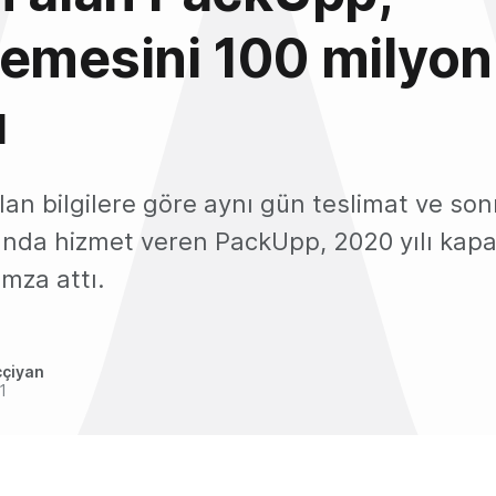
emesini 100 milyon
ı
an bilgilere göre aynı gün teslimat ve son
ında hizmet veren PackUpp, 2020 yılı ka
imza attı.
ççiyan
1