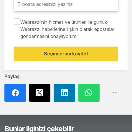
Webrazzi'nin hizmet ve ürünleri ile günlük
Webrazzi haberlerine ilişkin olarak epostalar
göndermesini onaylıyorum.
Seçimlerimi kaydet
Paylaş
Bunlar ilginizi çekebilir