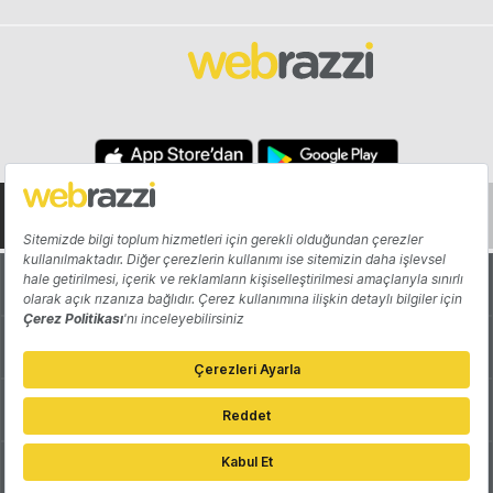
Hakkında
Yazarlar
Katkıda Bulun
Reklam
Girişiminizi Tanıtın
İletişim
Çerez Tercihleri
Gizlilik Politikası