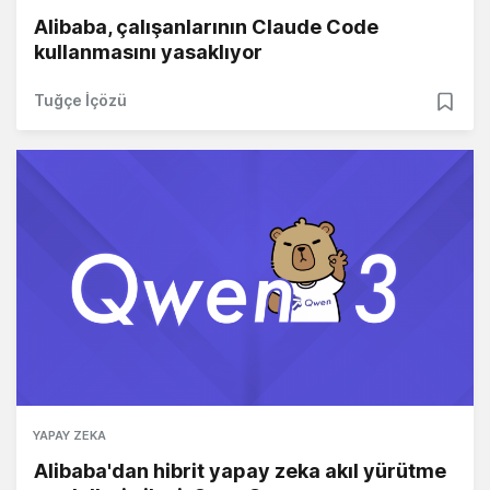
Alibaba, çalışanlarının Claude Code
kullanmasını yasaklıyor
Tuğçe İçözü
YAPAY ZEKA
Alibaba'dan hibrit yapay zeka akıl yürütme