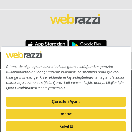
Hakkında
Yazarlar
Katkıda Bulun
Reklam
Girişiminizi Tanıtın
İletişim
Çerez Tercihleri
Gizlilik Politikası