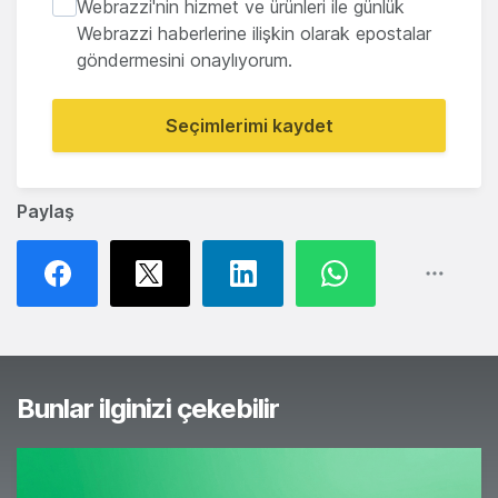
Webrazzi'nin hizmet ve ürünleri ile günlük
Webrazzi haberlerine ilişkin olarak epostalar
göndermesini onaylıyorum.
Seçimlerimi kaydet
Paylaş
Bunlar ilginizi çekebilir