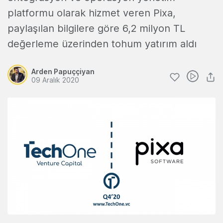
platformu olarak hizmet veren Pixa,
paylaşılan bilgilere göre 6,2 milyon TL
değerleme üzerinden tohum yatırım aldı
Arden Papuççiyan
09 Aralık 2020