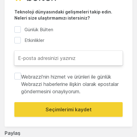
Teknoloji dünyasındaki gelişmeleri takip edin.
Neleri size ulaştırmamızı istersiniz?
Günlük Bülten
Etkinlikler
Webrazzi'nin hizmet ve ürünleri ile günlük
Webrazzi haberlerine ilişkin olarak epostalar
göndermesini onaylıyorum.
Seçimlerimi kaydet
Paylaş