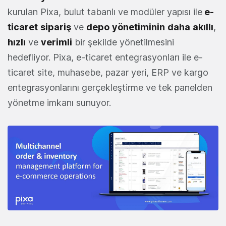
kurulan Pixa, bulut tabanlı ve modüler yapısı ile
e-
ticaret
sipariş
ve
depo
yönetiminin
daha
akıllı
,
hızlı
ve
verimli
bir şekilde yönetilmesini
hedefliyor. Pixa, e-ticaret entegrasyonları ile e-
ticaret site, muhasebe, pazar yeri, ERP ve kargo
entegrasyonlarını gerçekleştirme ve tek panelden
yönetme imkanı sunuyor.