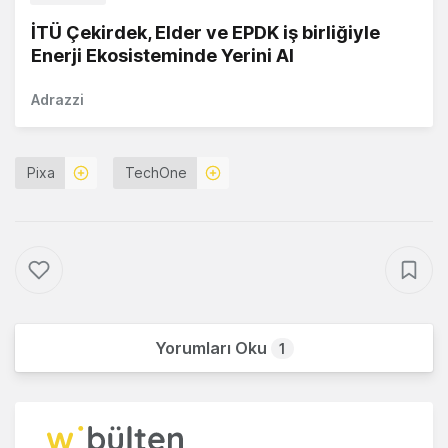
İTÜ Çekirdek, Elder ve EPDK iş birliğiyle
Enerji Ekosisteminde Yerini Al
Adrazzi
Pixa
TechOne
Yorumları Oku
1