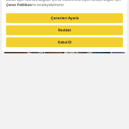
Dijital varlık yönetim platformu POINTSHIP,
1.9 milyon dolar yatırım aldı
Gözde Ulukan
YATIRIM
Dijital varlık yönetim platformu Rudiq, 1
milyon dolar yatırım aldı