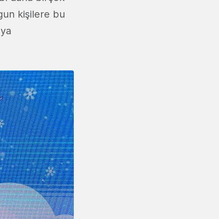
gun kişilere bu
eya