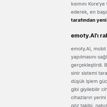
kısmını Kore’ye 
ederek, en başar
tarafından yeni
emoty.AI'ı ra
emoty.AI, mobil
yapılmasını sağ
gerçekleştirdi. 
sinir sistemi ta
düşük işlem gücü
gibi giyilebilir 
cihazların yerin
göz takibi, nabız