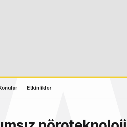
Konular
Etkinlikler
msız nöroteknoloji