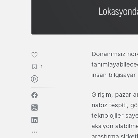
Donanımsız nörot
tanımlayabilec
1
insan bilgisayar
Girişim, pazar a
nabız tespiti, gö
teknolojiler saye
aksiyon alabil
araştırma şirket