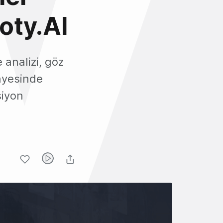
moty.AI
 analizi, göz
sayesinde
siyon