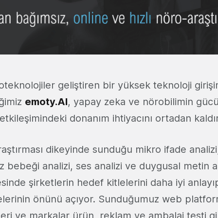
eknolojiler geliştiren bir yüksek teknoloji girişi
eğimiz
emoty.AI
, yapay zeka ve nörobilimin gücü
 etkileşimindeki donanım ihtiyacını ortadan kaldı
raştırması dikeyinde sunduğu mikro ifade analizi,
z bebeği analizi, ses analizi ve duygusal metin an
sinde şirketlerin hedef kitlelerini daha iyi anlayı
melerinin önünü açıyor. Sunduğumuz web platfo
leri ve markalar ürün, reklam ve ambalaj testi g