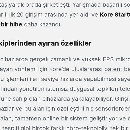
taşıyarak orada şirketleşti. Yarışmada başarılı s
ılı ilk 20 girişim arasında yer aldı ve
Kore Start
 bir hibe
daha kazandı.
kiplerinden ayıran özellikler
 cihazlarda gerçek zamanlı ve yüksek FPS mikro 
layan yöntemi için Kore’de uluslararası patent 
Bu işlemleri ileri seviye hızlarda yapabilmesi sa
rafından yönetilen istemsiz duygusal tepkileri tel
ne sahip olan cihazlarda yakalayabiliyor. Girişi
cihazlar ve bu alan için özelleştirilmiş sensörlerd
i alan, tamamen online bir sistem geliştiriyor ve 
 tespiti gibi birçok farklı nöro-teknolojiyi tek bi