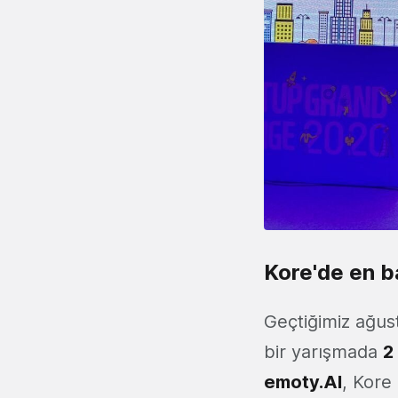
Kore'de en ba
Geçtiğimiz ağus
bir yarışmada
2
emoty.AI
, Kore