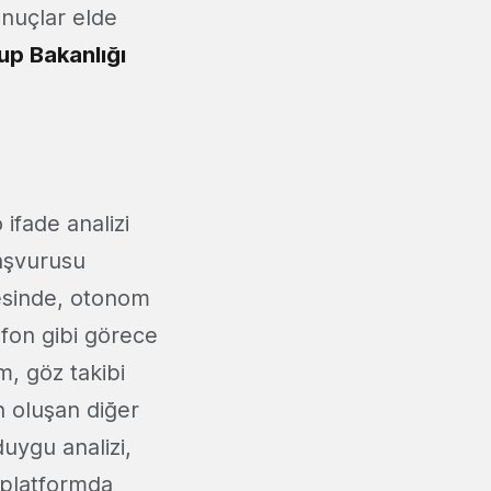
onuçlar elde
up Bakanlığı
ifade analizi
başvurusu
yesinde, otonom
efon gibi görece
m, göz takibi
en oluşan diğer
duygu analizi,
r platformda