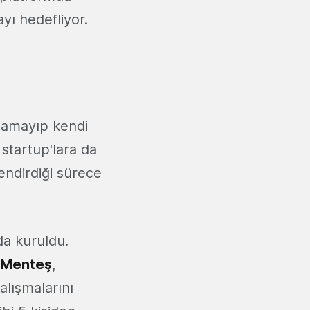
yı hedefliyor.
rlamayıp kendi
startup'lara da
lendirdiği sürece
da kuruldu.
f Menteş
,
çalışmalarını