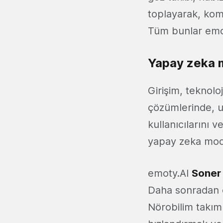
toplayarak, kom
Tüm bunlar emoty
Yapay zeka m
Girişim, teknolo
çözümlerinde, u
kullanıcılarını v
yapay zeka model
emoty.AI
Soner
Daha sonradan e
Nörobilim takım