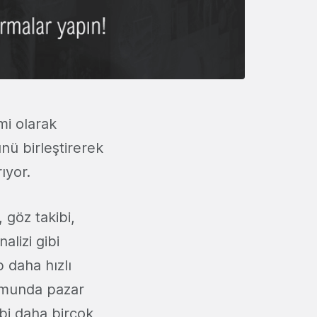
mi olarak
nü birleştirerek
rıyor.
 göz takibi,
alizi gibi
p daha hızlı
rmunda pazar
ibi daha birçok