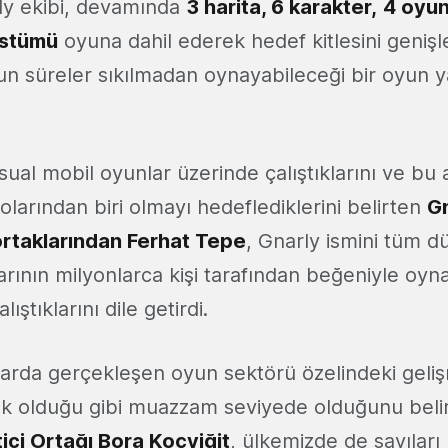
ly ekibi, devamında
3 harita, 6 karakter,
4 oyu
ostümü
oyuna dahil ederek hedef kitlesini geniş
zun süreler sıkılmadan oynayabileceği bir oyun 
sual mobil oyunlar üzerinde çalıştıklarını ve bu
larından biri olmayı hedeflediklerini belirten
G
ortaklarından Ferhat Tepe
, Gnarly ismini tüm 
arının milyonlarca kişi tarafından beğeniyle oyn
ıştıklarını dile getirdi.
llarda gerçekleşen oyun sektörü özelindeki geli
ık olduğu gibi muazzam seviyede olduğunu bel
ci Ortağı Bora Koçyiğit
, ülkemizde de sayılar