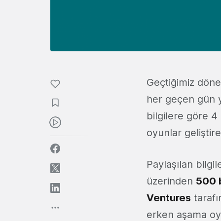
Geçtiğimiz döne
her geçen gün ye
bilgilere göre 4
oyunlar geliştir
Paylaşılan bilg
üzerinden
500 
Ventures
tarafı
erken aşama oyu