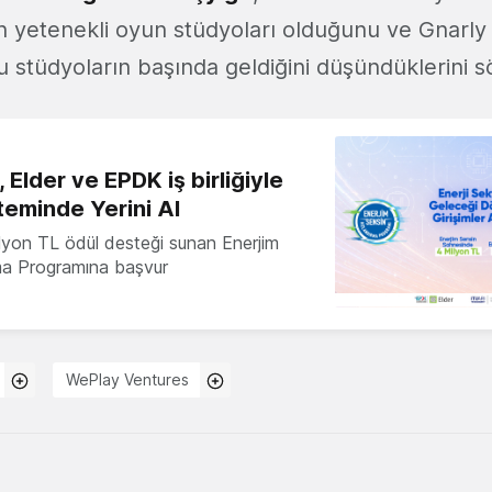
en yetenekli oyun stüdyoları olduğunu ve Gnarl
 stüdyoların başında geldiğini düşündüklerini sö
 Elder ve EPDK iş birliğiyle
teminde Yerini Al
milyon TL ödül desteği sunan Enerjim
ma Programına başvur
WePlay Ventures