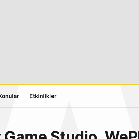
Konular
Etkinlikler
y Game Studio, WeP