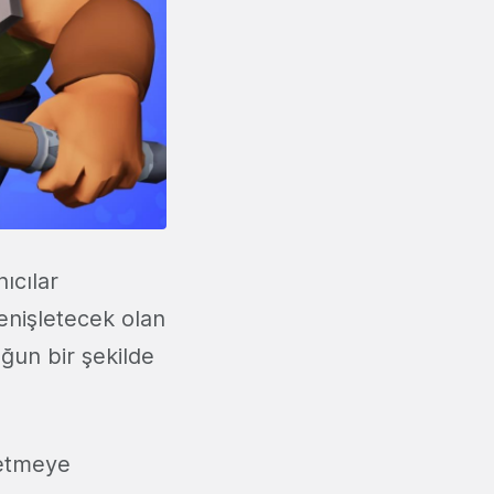
ıcılar
genişletecek olan
ğun bir şekilde
 etmeye