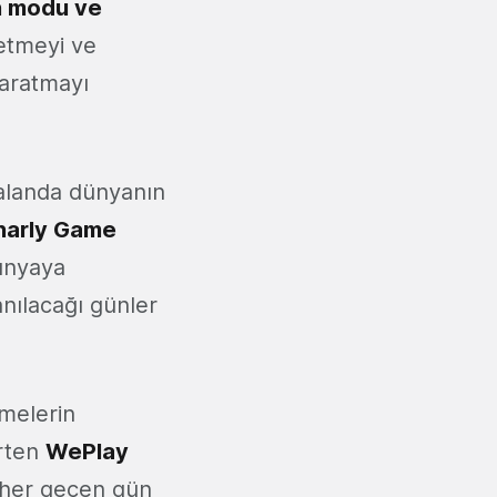
n modu ve
letmeyi ve
yaratmayı
 alanda dünyanın
narly Game
dünyaya
anılacağı günler
şmelerin
irten
WePlay
ı her geçen gün