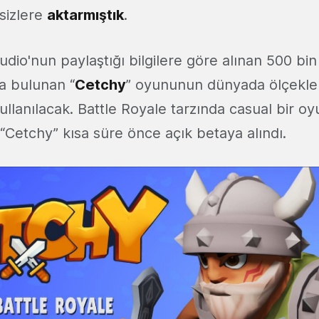
sizlere
aktarmıştık
.
io'nun paylaştığı bilgilere göre alınan 500 bin T
a bulunan “
Cetchy
” oyununun dünyada ölçeklen
 kullanılacak. Battle Royale tarzında casual bir o
“Cetchy” kısa süre önce açık betaya alındı.