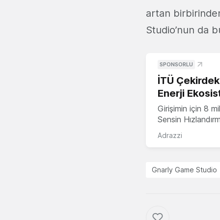
artan birbirind
Studio’nun da bu
SPONSORLU
İTÜ Çekirdek,
Enerji Ekosis
Girişimin için 8 
Sensin Hızlandır
Adrazzi
Gnarly Game Studio