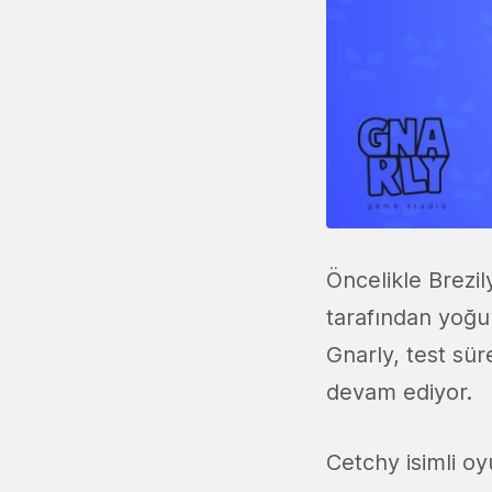
Öncelikle Brezil
tarafından yoğun
Gnarly, test sür
devam ediyor.
Cetchy isimli oy