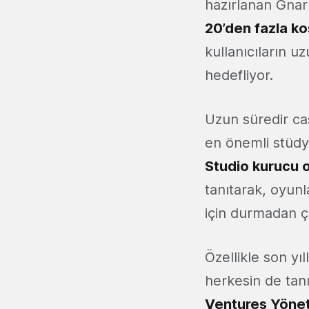
hazırlanan Gnar
20’den fazla k
kullanıcıların u
hedefliyor.
Uzun süredir ca
en önemli stüdyo
Studio kurucu 
tanıtarak, oyunl
için durmadan çal
Özellikle son yı
herkesin de tan
Ventures Yöneti