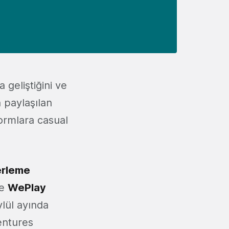
geliştiğini ve
n paylaşılan
formlara casual
erleme
se
WePlay
ylül ayında
entures