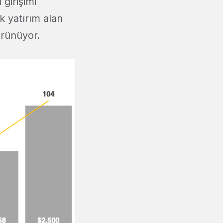
 girişimi
k yatırım alan
görünüyor.