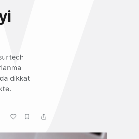
yi
surtech
arlanma
da dikkat
kte.