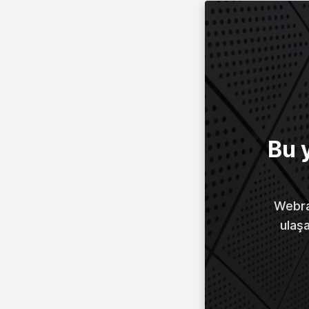
Bu 
Webraz
ulaş