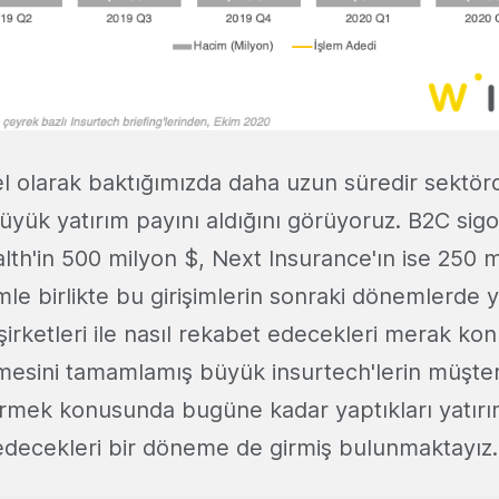
el olarak baktığımızda daha uzun süredir sektör
büyük yatırım payını aldığını görüyoruz. B2C sig
lth'in 500 milyon $, Next Insurance'ın ise 250 m
le birlikte bu girişimlerin sonraki dönemlerde y
şirketleri ile nasıl rekabet edecekleri merak ko
leşmesini tamamlamış büyük insurtech'lerin müşt
ştirmek konusunda bugüne kadar yaptıkları yatır
decekleri bir döneme de girmiş bulunmaktayız