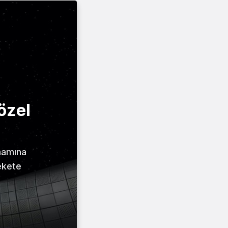
özel
amamına
ekete