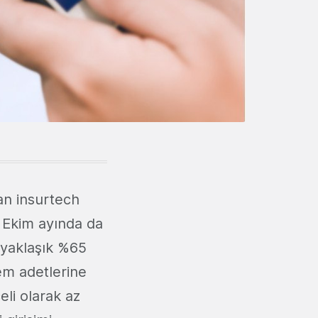
an insurtech
. Ekim ayında da
 yaklaşık %65
em adetlerine
li olarak az