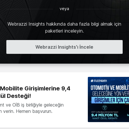
veya
Webrazzi Insights hakkında daha fazla bilgi almak için
paketleri inceleyin.
Webrazzi Insights'ı İncele
obilite Girişimlerine 9,4
ül Desteği!
 ve OİB iş birliğiyle geleceğin
ön verin. Hemen başvurun.