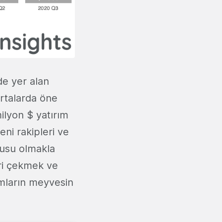
de yer alan
ortalarda öne
ilyon $ yatırım
eni rakipleri ve
nusu olmakla
eri çekmek ve
ımların meyvesin
.