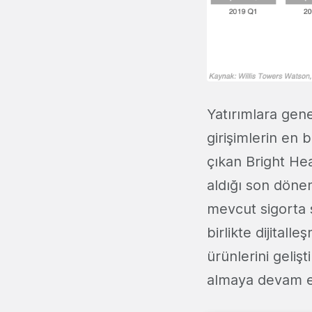
Yatırımlara gen
girişimlerin en 
çıkan Bright Hea
aldığı son dönem
mevcut sigorta 
birlikte dijital
ürünlerini geli
almaya devam e