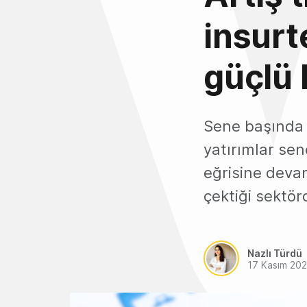
insurt
güçlü 
Sene başında 
yatırımlar sen
eğrisine deva
çektiği sektör
Nazlı Türdü
17 Kasım 20