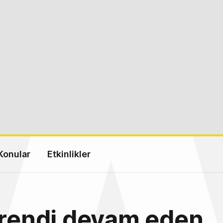
Konular
Etkinlikler
trendi devam eden