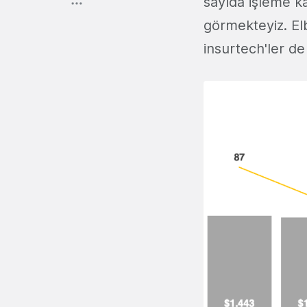
sayıda işleme ka
görmekteyiz. El
insurtech'ler d