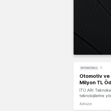
SPONSORLU
Otomotiv ve M
Milyon TL Öd
İTÜ ARI Teknokent
teknolojilerine y
Adrazzi