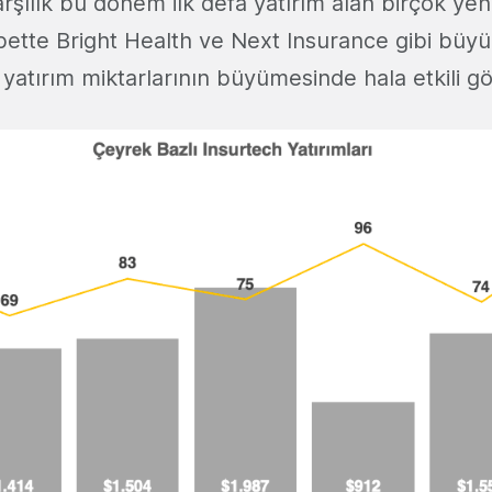
rşılık bu dönem ilk defa yatırım alan birçok yeni
bette Bright Health ve Next Insurance gibi büyü
e yatırım miktarlarının büyümesinde hala etkili 