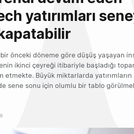
ech yatırımları sene
kapatabilir
bir önceki döneme göre düşüş yaşayan in
enin ikinci çeyreği itibariyle başladığı top
m etmekte. Büyük miktarlarda yatırımların 
de sene sonu için olumlu bir tablo görülme
20