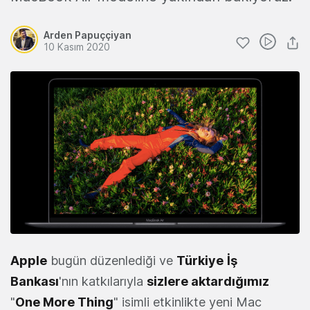
Arden Papuççiyan
10 Kasım 2020
Apple
bugün düzenlediği ve
Türkiye
İş
Bankası
'nın katkılarıyla
sizlere
aktardığımız
"
One More Thing
" isimli etkinlikte yeni Mac