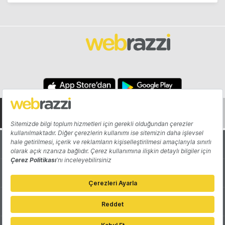
Hakkında
Yazarlar
Katkıda Bulun
Reklam
Girişiminizi Tanıtın
İletişim