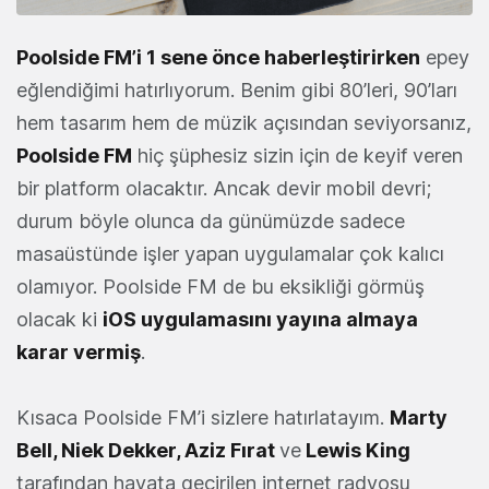
Poolside FM’i 1 sene önce haberleştirirken
epey
eğlendiğimi hatırlıyorum. Benim gibi 80’leri, 90’ları
hem tasarım hem de müzik açısından seviyorsanız,
Poolside FM
hiç şüphesiz sizin için de keyif veren
bir platform olacaktır. Ancak devir mobil devri;
durum böyle olunca da günümüzde sadece
masaüstünde işler yapan uygulamalar çok kalıcı
olamıyor. Poolside FM de bu eksikliği görmüş
olacak ki
iOS uygulamasını yayına almaya
karar vermiş
.
Kısaca Poolside FM’i sizlere hatırlatayım.
Marty
Bell, Niek Dekker, Aziz Fırat
ve
Lewis King
tarafından hayata geçirilen internet radyosu