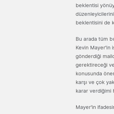
beklentisi yönü
düzenleyicilerin
beklentisini de 
Bu arada tüm bu
Kevin Mayer'in i
gönderdiği maild
gerektireceği v
konusunda önem
karşı ve çok ya
karar verdiğimi 
Mayer'in ifades