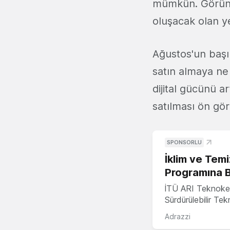
mümkün. Görünen
oluşacak olan y
Ağustos'un başın
satın almaya ne
dijital gücünü a
satılması ön gör
SPONSORLU
İklim ve Temi
Programına 
İTÜ ARI Teknoke
Sürdürülebilir Te
Adrazzi