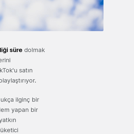
iği süre
dolmak
rini
ikTok'u satın
laylaştırıyor.
kça ilginç bir
şlem yapan bir
yatkın
üketici