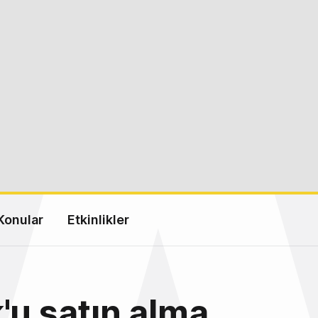
Konular
Etkinlikler
'u satın alma