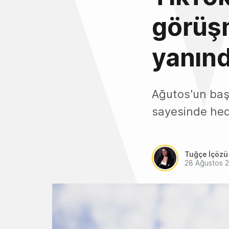
görüşm
yanınd
Ağutos'un baş
sayesinde hede
Tuğçe İçözü
28 Ağustos 