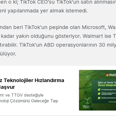
 o ki; TikTok CEO'su TikTok'un satın alınması
eni yapılanmada yer almak istemedi.
dan beri TikTok'un peşinde olan Microsoft, Walma
 kadar yakın olduğunu gösteriyor. Walmart ise 
rtırabilir. TikTok'un ABD operasyonlarının 30 mil
ülüyor.
z Teknolojiler Hızlandırma
Başvur
nt ve TTGV desteğiyle
knoloji Çözümünü Geleceğe Taşı