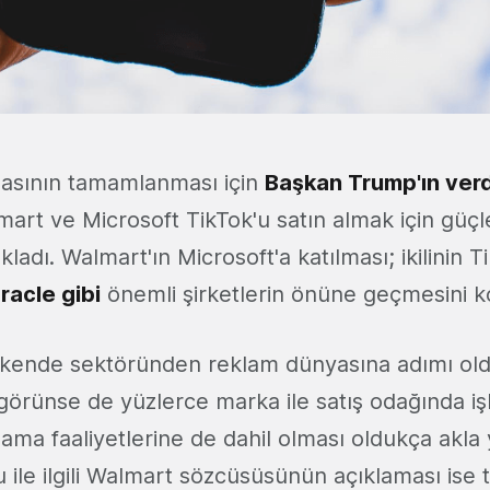
masının tamamlanması için
Başkan Trump'ın verd
art ve Microsoft TikTok'u satın almak için güçle
çıkladı. Walmart'ın Microsoft'a katılması; ikilinin T
racle gibi
önemli şirketlerin önüne geçmesini ko
kende sektöründen reklam dünyasına adımı oldu
 görünse de yüzlerce marka ile satış odağında i
ama faaliyetlerine de dahil olması oldukça akla 
ile ilgili Walmart sözcüsüsünün açıklaması ise t