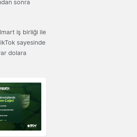
ndan sonra
rt iş birliği ile
TikTok sayesinde
yar dolara