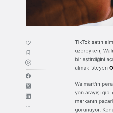
TikTok satın al
üzereyken, Walm
birleştirdiğini a
almak isteyen
O
Walmart'ın pera
yön arayışı gibi
markanın pazarl
görünüyor. Konu 