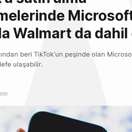
elerinde Microsof
a Walmart da dahil
ından beri TikTok'un peşinde olan Microso
fe ulaşabilir.
2020