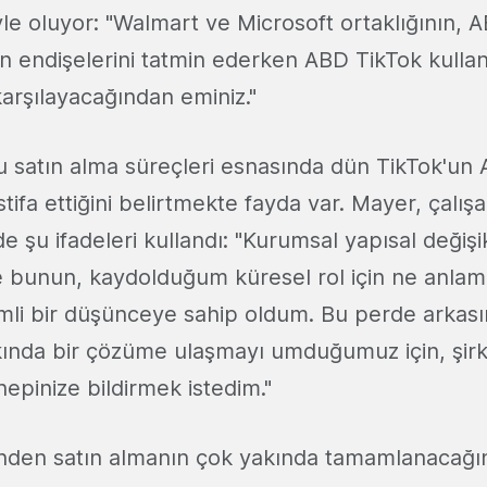
yle oluyor: "Walmart ve Microsoft ortaklığının,
in endişelerini tatmin ederken ABD TikTok kullanıc
karşılayacağından eminiz."
 satın alma süreçleri esnasında dün TikTok'un
stifa ettiğini belirtmekte fayda var. Mayer, çalış
e şu ifadeleri kullandı: "Kurumsal yapısal değişik
e bunun, kaydolduğum küresel rol için ne anlama
li bir düşünceye sahip oldum. Bu perde arkası
kında bir çözüme ulaşmayı umduğumuz için, şir
hepinize bildirmek istedim."
inden satın almanın çok yakında tamamlanacağı