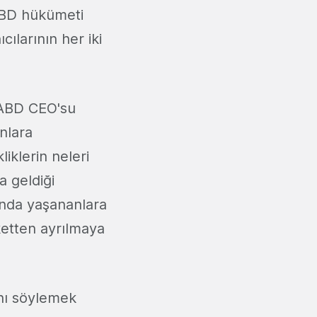
 ABD hükümeti
ılarının her iki
 ABD CEO'su
anlara
liklerin neleri
 geldiği
nda yaşananlara
ketten ayrılmaya
nı söylemek