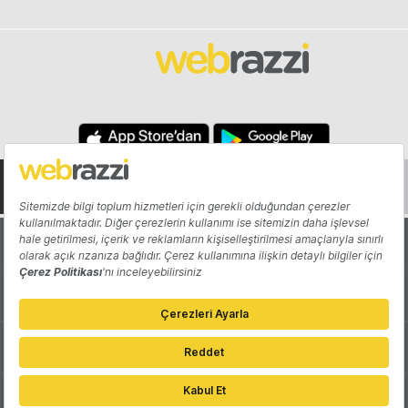
Hakkında
Yazarlar
Katkıda Bulun
Reklam
Girişiminizi Tanıtın
İletişim
Çerez Tercihleri
Gizlilik Politikası