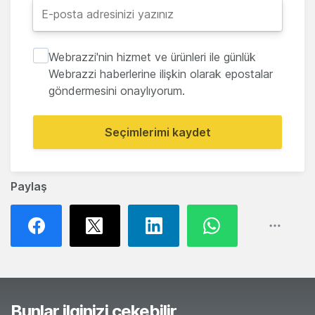
Webrazzi'nin hizmet ve ürünleri ile günlük
Webrazzi haberlerine ilişkin olarak epostalar
göndermesini onaylıyorum.
Seçimlerimi kaydet
Paylaş
Bunlar ilginizi çekebilir