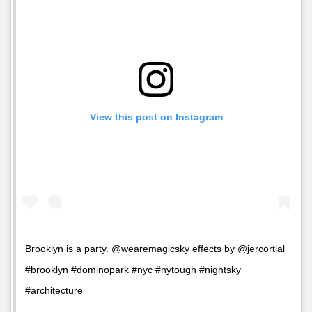
View this post on Instagram
Brooklyn is a party. @wearemagicsky effects by @jercortial
#brooklyn #dominopark #nyc #nytough #nightsky
#architecture