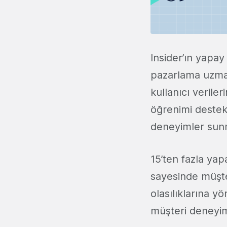
Insider’ın yapa
pazarlama uzmanl
kullanıcı veriler
öğrenimi destekl
deneyimler sunm
15’ten fazla yap
sayesinde müşt
olasılıklarına y
müşteri deneyimle