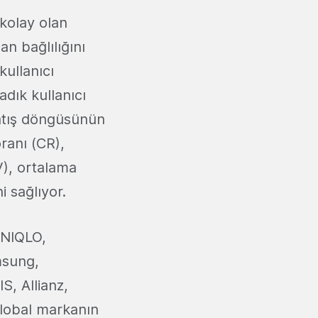
kolay olan
n bağlılığını
kullanıcı
adık kullanıcı
satış döngüsünün
ranı (CR),
), ortalama
 sağlıyor.
UNIQLO,
msung,
, Allianz,
global markanın