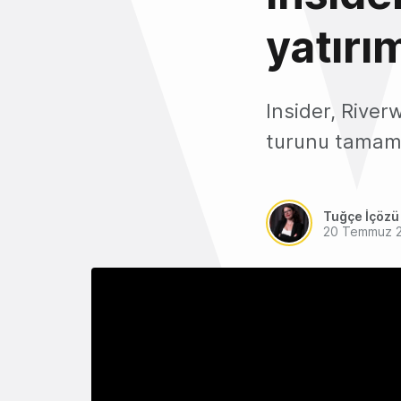
yatırı
Insider, River
turunu tamam
Tuğçe İçözü
20 Temmuz 