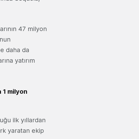
tarının 47 milyon
unun
ile daha da
rına yatırım
n 1 milyon
uğu ilk yıllardan
rk yaratan ekip