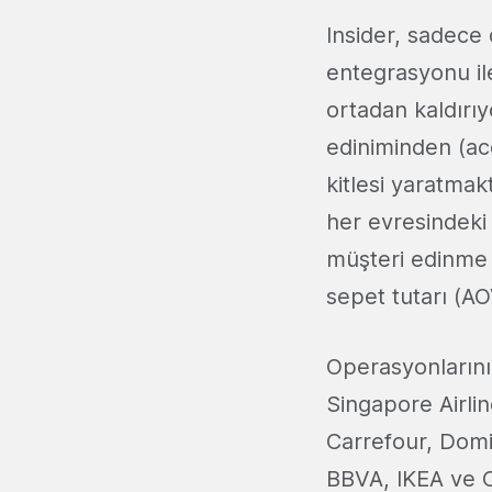
Insider, sadece
entegrasyonu il
ortadan kaldırıy
ediniminden (acq
kitlesi yaratmak
her evresindeki
müşteri edinme 
sepet tutarı (AO
Operasyonlarını 
Singapore Airli
Carrefour, Domi
BBVA, IKEA ve C