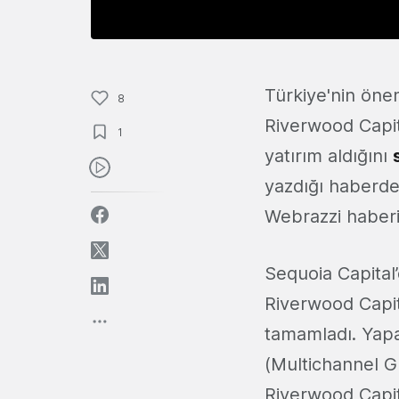
Türkiye'nin önem
8
Riverwood Capit
1
yatırım aldığını
yazdığı haberde 
Webrazzi haberi
Sequoia Capital’d
Riverwood Capita
tamamladı. Yapa
(Multichannel G
Riverwood Capita