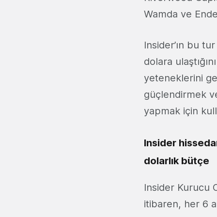
Wamda ve Endea
Insider’ın bu tu
dolara ulaştığın
yeteneklerini ge
güçlendirmek ve
yapmak için kul
Insider hissedar
dolarlık bütçe
Insider Kurucu O
itibaren, her 6