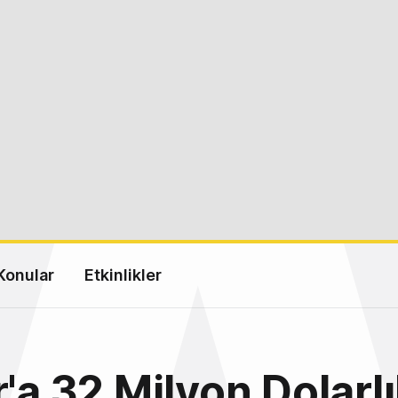
Konular
Etkinlikler
r'a 32 Milyon Dolarl