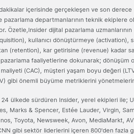
 dakikalar içerisinde gerçekleşen ve son derece 
e pazarlama departmanlarının teknik ekiplere ola
or. Özetle,Insider dijital pazarlama uzmanlarının 
uisition), kullanıcı dönüştürmeye (activation), s
tan (retention), kar getirisine (revenue) kadar 
 pazarlama faaliyetlerine dokunarak; dönüşüm o
maliyeti (CAC), müşteri yaşam boyu değeri (LTV
V) gibi önemli büyüme metriklerini yönetmelerini
24 ülkede sürdüren Insider, yerel ekipleri ile; 
nes, Marks & Spencer, Estée Lauder, Virgin, Sa
nos, Toyota, Newsweek, Avon, MediaMarkt, AVIS
NN gibi sektör liderlerini içeren 800'den fazla 