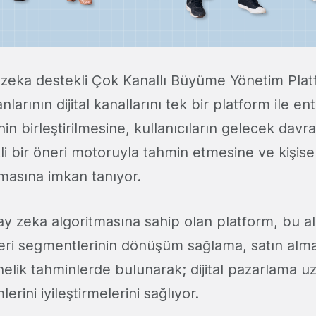
y zeka destekli Çok Kanallı Büyüme Yönetim Pla
arının dijital kanallarını tek bir platform ile e
inin birleştirilmesine, kullanıcıların gelecek davr
i bir öneri motoruyla tahmin etmesine ve kişisell
asına imkan tanıyor.
ay zeka algoritmasına sahip olan platform, bu a
eri segmentlerinin dönüşüm sağlama, satın alm
önelik tahminlerde bulunarak; dijital pazarlama u
rini iyileştirmelerini sağlıyor.