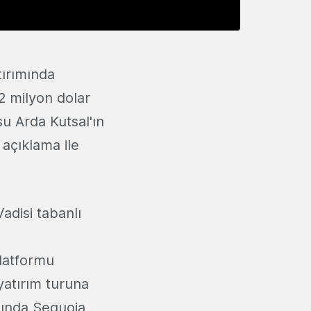
atırımında
2 milyon dolar
u Arda Kutsal'ın
 açıklama ile
Vadisi tabanlı
latformu
yatırım turuna
asında Sequoia,