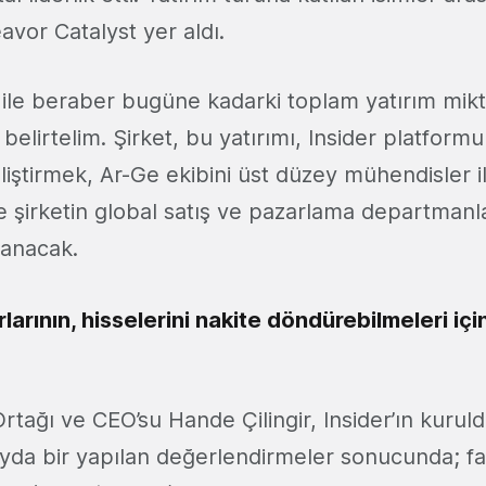
vor Catalyst yer aldı.
r ile beraber bugüne kadarki toplam yatırım mik
ı belirtelim. Şirket, bu yatırımı, Insider platform
liştirmek, Ar-Ge ekibini üst düzey mühendisler 
 şirketin global satış ve pazarlama departmanla
lanacak.
larının, hisselerini nakite döndürebilmeleri içi
rtağı ve CEO’su Hande Çilingir, Insider’ın kuruld
 ayda bir yapılan değerlendirmeler sonucunda; fa