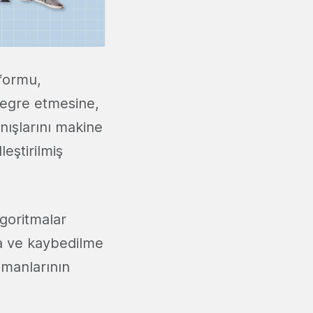
tformu,
ntegre etmesine,
anışlarını makine
eştirilmiş
lgoritmalar
a ve kaybedilme
zmanlarının