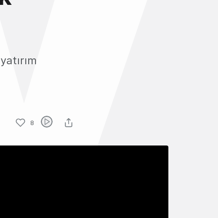
 yatırım
8